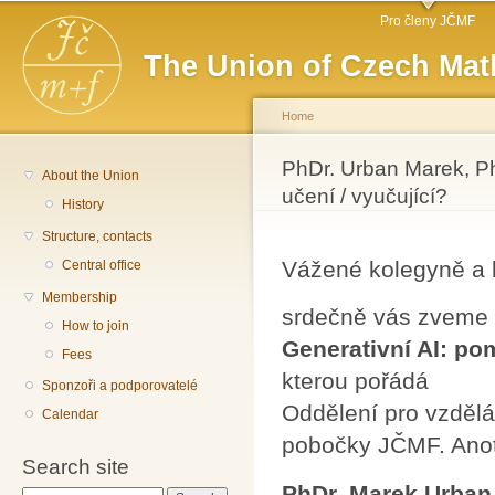
Main menu
Sk
Pro členy JČMF
ma
The Union of Czech Mat
co
Home
You are here
PhDr. Urban Marek, Ph
About the Union
učení / vyučující?
History
Structure, contacts
Vážené kolegyně a 
Central office
Membership
srdečně vás zveme
How to join
Generativní AI: po
Fees
kterou pořádá
Sponzoři a podporovatelé
Oddělení pro vzdělá
Calendar
pobočky JČMF. Ano
Search site
PhDr. Marek Urban