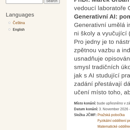
Search
vedoucí laboratoře
Languages
Generativní AI: po
Čeština
Generativní umělá in
English
ni školy a vyučující
Pro jedny je to nást
zpětnou vazbu a ind
usnadňuje opisován
smysl tradičních úk
jak s AI studující pr
zadání přestávají dá
učení místo toho, a
Místo konání:
bude upřesněno v zá
Datum konání:
3. November 2026 -
Složka JČMF:
Pražská pobočka
Fyzikální oddělení 
Matematické odděle