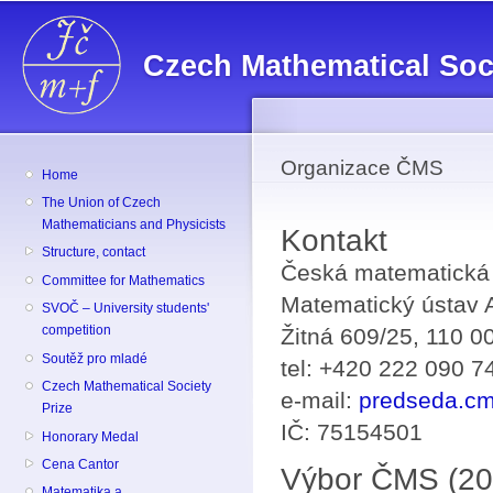
Sk
ma
Czech Mathematical Soc
co
Organizace ČMS
Home
The Union of Czech
Mathematicians and Physicists
Kontakt
Structure, contact
Česká matematická
Committee for Mathematics
Matematický ústav A
SVOČ – University students'
competition
Žitná 609/25, 110 0
Soutěž pro mladé
tel: +420 222 090 7
Czech Mathematical Society
e-mail:
predseda.c
Prize
IČ: 75154501
Honorary Medal
Cena Cantor
Výbor ČMS (2
Matematika a ...