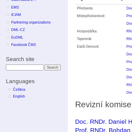
EMS
Předseda:
Doc
ICIAM
Místopředsedové:
Pro
Partnering organizations
Doc
DML-CZ
Hospodářka:
RND
EuDML
Tajemník:
RND
Facebook ČMS
Další členové:
Pro
Doc
Search site
Pro
Search
Doc
Doc
Languages
RND
Čeština
Doc
English
Revizní komise
Doc. RNDr. Daniel H
Prof. RNDr. Bohdan