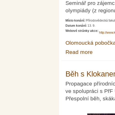
Seminář pro zájemc
olympiády (z region
Místo konání:
Přírodovědecká fakul
Datum konání:
13. 9.
Webové stránky akce:
http://www.
Olomoucká pobočk
Read more
about Seminář p
Běh s Klokane
Propagace přírodníc
ve spolupráci s PřF
Přespolní běh, skáká