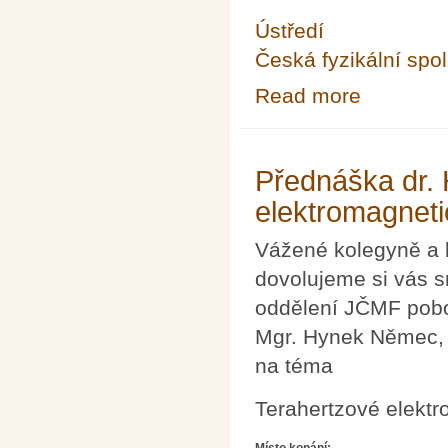
Ústředí
Česká fyzikální spo
Read more
about Týden vě
Přednáška dr.
elektromagnetic
Vážené kolegyně a 
dovolujeme si vás s
oddělení JČMF pobo
Mgr. Hynek Němec, 
na téma
Terahertzové elektro
Místo konání: