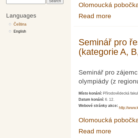
Search
Olomoucká pobočk
Languages
Read more
about Seminář p
Čeština
English
Seminář pro ře
(kategorie A, B
Seminář pro zájemc
olympiády (z region
Místo konání:
Přírodovědecká fakul
Datum konání:
6. 12.
Webové stránky akce:
http://www.
Olomoucká pobočk
Read more
about Seminář p