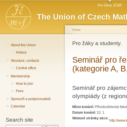
Main menu
Sk
Pro členy JČMF
ma
The Union of Czech Mat
co
Home
You are here
Pro žáky a studenty.
About the Union
History
Seminář pro ře
Structure, contacts
(kategorie A, B
Central office
Membership
How to join
Seminář pro zájemc
Fees
olympiády (z region
Sponzoři a podporovatelé
Calendar
Místo konání:
Přírodovědecká fakul
Datum konání:
10. 1.
Webové stránky akce:
Search site
http://www.