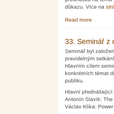
důkazu. Více na
str
Read more
about Seminář M
33. Seminář z d
Seminář byl založen
pravidelným setkání
Hlavním cílem semin
konkrétních témat d
publiku.
Hlavní přednášející:
Antonín Slavík: The
Václav Klika: Power