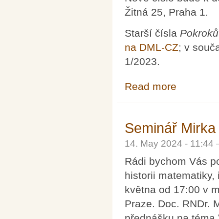
Žitná 25, Praha 1.
Starší čísla
Pokroků
na DML-CZ
; v souč
1/2023.
Read more
about Pokroky m
Seminář Mirka
14. May 2024 - 11:44
Rádi bychom Vás po
historii matematiky,
května od 17:00 v m
Praze. Doc. RNDr. 
přednášku na téma 