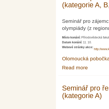
(kategorie A, B
Seminář pro zájemc
olympiády (z region
Místo konání:
Přírodovědecká fakul
Datum konání:
11. 10.
Webové stránky akce:
http://www.
Olomoucká pobočk
Read more
about Seminář p
Seminář pro ře
(kategorie A)