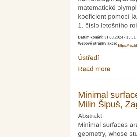
matematické olympiád
koeficient pomocí la
1. číslo letošního r
Datum konání:
31.03.2024 - 13:31
Webové stránky akce:
https://rozh
Ústředí
Read more
about Vyšlo 1. 
Minimal surfac
Milin Šipuš, Za
Abstrakt:
Minimal surfaces are
geometry, whose stu