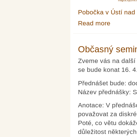
https://jcm
Pobočka v Ústí na
Read more
about Letní ško
Občasný semin
Zveme vás na další
se bude konat 16. 4
Přednášet bude: doc.
Název přednášky: S
Anotace: V přednášc
považovat za diskré
Poté, co větu doká
důležitost některýc