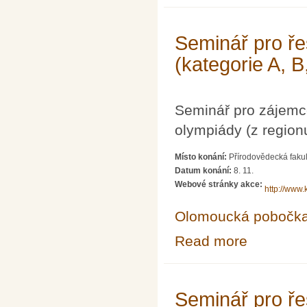
Seminář pro ře
(kategorie A, B
Seminář pro zájemc
olympiády (z region
Místo konání:
Přírodovědecká fakul
Datum konání:
8. 11.
Webové stránky akce:
http://www.
Olomoucká pobočk
Read more
about Seminář p
Seminář pro ře