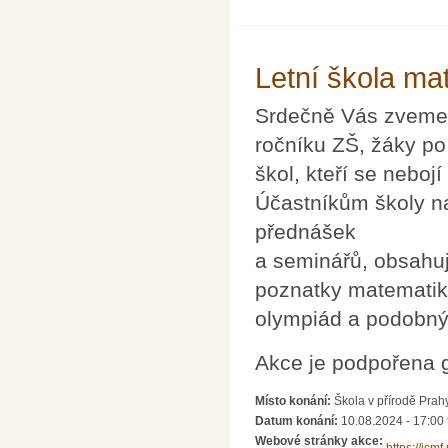
Letní škola ma
Srdečně Vás zveme n
ročníku ZŠ, žáky po
škol, kteří se neboj
Účastníkům školy n
přednášek
a seminářů, obsahu
poznatky matematiky
olympiád a podobný
Akce je podpořena
Místo konání:
Škola v přírodě Prah
Datum konání:
10.08.2024 - 17:00
Webové stránky akce: