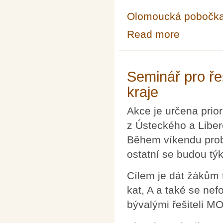
Olomoucká pobočk
Read more
about Běh s Kl
Seminář pro ř
kraje
Akce je určena prio
z Ústeckého a Libere
Během víkendu prob
ostatní se budou tý
Cílem je dát žákům 
kat, A a také se ne
bývalými řešiteli MO