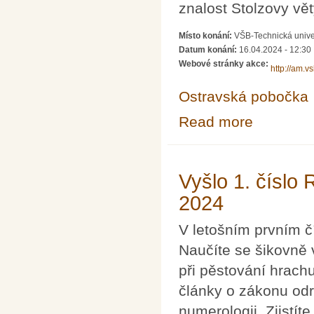
znalost Stolzovy vět
Místo konání:
VŠB-Technická unive
Datum konání:
16.04.2024 - 12:30
Webové stránky akce:
http://am.v
Ostravská pobočka
Read more
about Občasný 
Vyšlo 1. číslo
2024
V letošním prvním č
Naučíte se šikovně 
při pěstování hrach
články o zákonu odr
numerologii. Zjistít