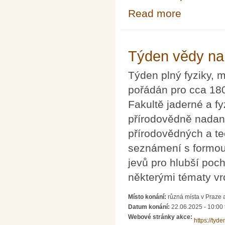
Read more
about Soustře
Týden vědy na
Týden plný fyziky, 
pořádán pro cca 180
Fakultě jaderné a f
přírodovědně nadan
přírodovědných a te
seznámení s formo
jevů pro hlubší poc
některými tématy v
Místo konání:
různá místa v Praze 
Datum konání:
22.06.2025 - 10:00
Webové stránky akce:
https://tyde