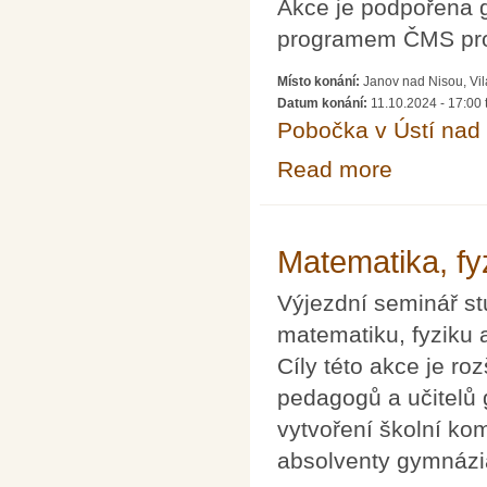
Akce je podpořena 
programem ČMS pro
Místo konání:
Janov nad Nisou, Vi
Datum konání:
11.10.2024 - 17:00
Pobočka v Ústí na
Read more
about Seminář p
Matematika, fyz
Výjezdní seminář s
matematiku, fyziku 
Cíly této akce je ro
pedagogů a učitelů 
vytvoření školní ko
absolventy gymnázia,