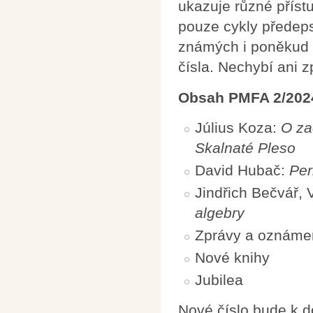
ukazuje různé příst
pouze cykly předeps
známých i poněkud ex
čísla. Nechybí ani z
Obsah PMFA 2/202
Július Koza:
O za
Skalnaté Pleso
David Hubač:
Per
Jindřich Bečvář, 
algebry
Zprávy a oznáme
Nové knihy
Jubilea
Nové číslo bude k 