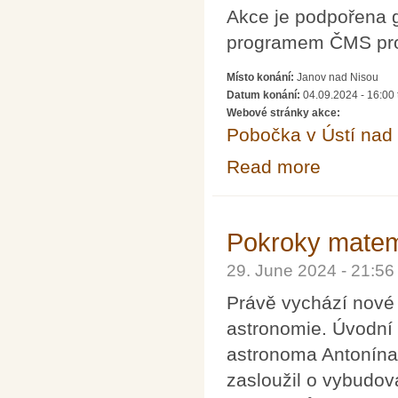
Akce je podpořena 
programem ČMS pro
Místo konání:
Janov nad Nisou
Datum konání:
04.09.2024 - 16:00
Webové stránky akce:
Pobočka v Ústí na
Read more
about Matematika
Pokroky matema
29. June 2024 - 21:5
Právě vychází nové 
astronomie. Úvodní
astronoma Antonína
zasloužil o vybudov