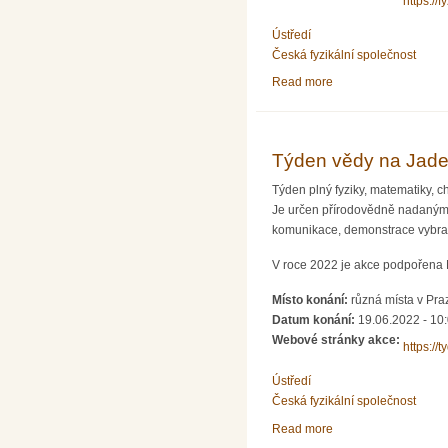
https://f
Ústředí
Česká fyzikální společnost
Read more
about Fyziklání 2023
Týden vědy na Jade
Týden plný fyziky, matematiky, 
Je určen přírodovědně nadaným 
komunikace, demonstrace vybran
V roce 2022 je akce podpořena
Místo konání:
různá místa v Pra
Datum konání:
19.06.2022 - 10
Webové stránky akce:
https://t
Ústředí
Česká fyzikální společnost
Read more
about Týden vědy na