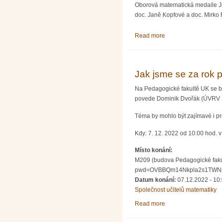
Oborová matematická medaile Je
doc. Janě Kopfové a doc. Mirko 
Read more
about Oborová matem
Jak jsme se za rok p
Na Pedagogické fakultě UK se bu
povede Dominik Dvořák (ÚVRV 
Téma by mohlo být zajímavé i pr
Kdy: 7. 12. 2022 od 10:00 hod. 
Místo konání:
M209 (budova Pedagogické fakult
pwd=OVBBQm14Nkpla2s1TWNpQ3
Datum konání:
07.12.2022 - 10
Společnost učitelů matematiky
Read more
about Jak jsme se za 