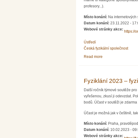
máme tři kategorie spoluvyhlašo
profesory...).
Místo konání:
Na internetových s
Datum konání:
23.11.2022 -
17:
Webové stránky akce:
https://o
Ústředí
Česká fyzikální společnost
Read more
about Fyziklání Onlin
Fyziklání 2023 – fyz
Další ročník týmové soutěže pro 
vyřešenou, zkusí ji odevzdat. Po
bodů. Účast v soutěži je zdarma
Účast je možná jak v češtině, tak
Místo konání:
Praha, pravděpo
Datum konání:
10.02.2023 -
09
Webové stránky akce: