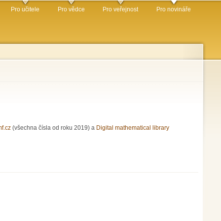
Pro učitele
Pro vědce
Pro veřejnost
Pro novináře
mf.cz
(všechna čísla od roku 2019) a
Digital mathematical library