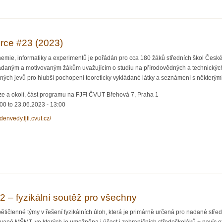
 Časopisu pro pěstování matematiky a fyziky na FZÚ
rce #23 (2023)
chemie, informatiky a experimentů je pořádán pro cca 180 žáků středních škol České
adaným a motivovaným žákům uvažujícím o studiu na přírodovědných a technických
ých jevů pro hlubší pochopení teoreticky vykládané látky a seznámení s některým
ze a okolí, část programu na FJFI ČVUT Břehová 7, Praha 1
:00
to
23.06.2023 - 13:00
ydenvedy.fjfi.cvut.cz/
 Jaderce #23 (2023)
2 – fyzikální soutěž pro všechny
pětičlenné týmy v řešení fyzikálních úloh, která je primárně určená pro nadané střed