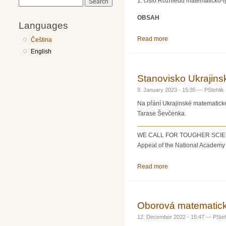
1. číslo Rozhledů matematicko-fy
Search
OBSAH
Languages
Read more
about Rozhledy matem
Čeština
English
Stanovisko Ukrajins
9. January 2023 - 15:35 —
PStehlik
Na přání Ukrajinské matematické
Tarase Ševčenka.
WE CALL FOR TOUGHER SCIE
Appeal of the National Academy o
Read more
about Stanovisko Ukr
Oborová matematick
12. December 2022 - 15:47 —
PSteh