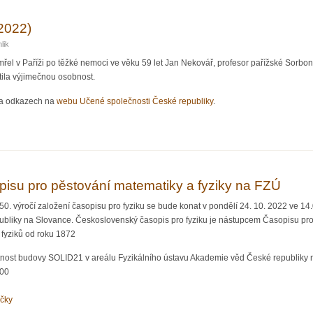
2022)
lik
mřel v Paříži po těžké nemoci ve věku 59 let Jan Nekovář, profesor pařížské Sor
tila výjimečnou osobnost.
u a odkazech na
webu Učené společnosti České republiky
.
1963-2022)
pisu pro pěstování matematiky a fyziky na FZÚ
150. výročí založení časopisu pro fyziku se bude konat v pondělí 24. 10. 2022 ve 
bliky na Slovance. Československý časopis pro fyziku je nástupcem Časopisu pro 
fyziků od roku 1872
nost budovy SOLID21 v areálu Fyzikálního ústavu Akademie věd České republiky n
:00
očky