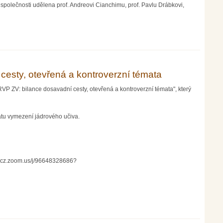
olečnosti udělena prof. Andreovi Cianchimu, prof. Pavlu Drábkovi,
 cesty, otevřená a kontroverzní témata
VP ZV: bilance dosavadní cesty, otevřená a kontroverzní témata", který
atu vymezení jádrového učiva.
ni-cz.zoom.us/j/96648328686?
erzní témata