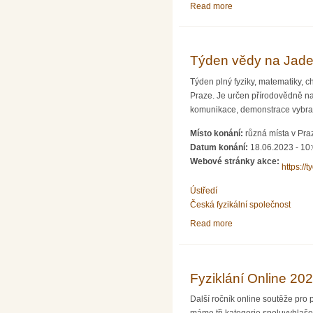
Read more
about Oslava 150 let
Týden vědy na Jade
Týden plný fyziky, matematiky, 
Praze. Je určen přírodovědně n
komunikace, demonstrace vybran
Místo konání:
různá místa v Pra
Datum konání:
18.06.2023 - 10
Webové stránky akce:
https://t
Ústředí
Česká fyzikální společnost
Read more
about Týden vědy na
Fyziklání Online 202
Další ročník online soutěže pro 