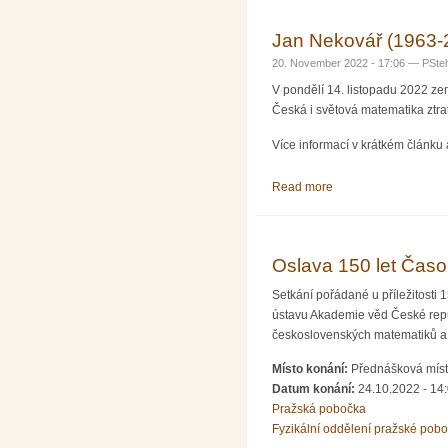
Jan Nekovář (1963-
20. November 2022 - 17:06 —
PSteh
V pondělí 14. listopadu 2022 ze
Česká i světová matematika ztra
Více informací v krátkém článk
Read more
about Jan Nekovář (
Oslava 150 let Časo
Setkání pořádané u příležitosti 
ústavu Akademie věd České repu
československých matematiků a 
Místo konání:
Přednášková míst
Datum konání:
24.10.2022 - 14
Pražská pobočka
Fyzikální oddělení pražské pob