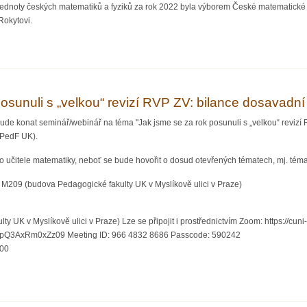
dnoty českých matematiků a fyziků za rok 2022 byla výborem České matematické sp
Rokytovi.
atická medaile JČMF za rok 2022
osunuli s „velkou“ revizí RVP ZV: bilance dosavadní
de konat seminář/webinář na téma "Jak jsme se za rok posunuli s „velkou“ revizí R
PedF UK).
o učitele matematiky, neboť se bude hovořit o dosud otevřených tématech, mj. tém
v M209 (budova Pedagogické fakulty UK v Myslíkově ulici v Praze)
y UK v Myslíkově ulici v Praze) Lze se připojit i prostřednictvím Zoom: https://cu
AxRm0xZz09 Meeting ID: 966 4832 8686 Passcode: 590242
:00
rok posunuli s „velkou“ revizí RVP ZV: bilance dosavadní cesty, otevřená a kontrov