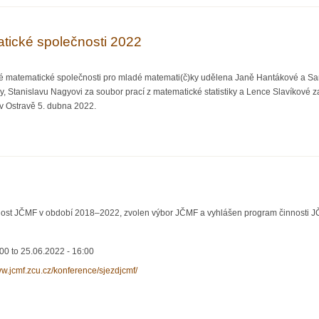
ické společnosti 2022
é matematické společnosti pro mladé matemati(č)ky udělena Janě Hantákové a Samu
ry, Stanislavu Nagyovi za soubor prací z matematické statistiky a Lence Slavíkové
v Ostravě 5. dubna 2022.
tematické společnosti 2022
ost JČMF v období 2018–2022, zvolen výbor JČMF a vyhlášen program činnosti 
:00
to
25.06.2022 - 16:00
ww.jcmf.zcu.cz/konference/sjezdjcmf/