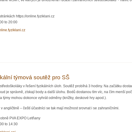
vané MŠMT, ve kterých je umožněna i účast i zahraničních středoškoláků + navíc ote
tránkách https://online.fyziklani.cz
00
to
20:00
nline.fyziklani.cz
e 2022 – fyzikální soutěž pro všechny
ikální týmová soutěž pro SŠ
středoškoláky v řešení fyzikálních úloh. Soutěž probíhá 3 hodiny. Na začátku dostan
kud je správně, získají body a další úlohu. Bodů dostanou tím víc, na čím menší poče
 a týmy mohou dokonce vyhrát odměny (knížky, deskové hry apod.).
 v angličtině – čeští účastníci se tak mají možnost srovnat i se zahraničními.
dobně PVA EXPO Letňany
:00
to
14:30