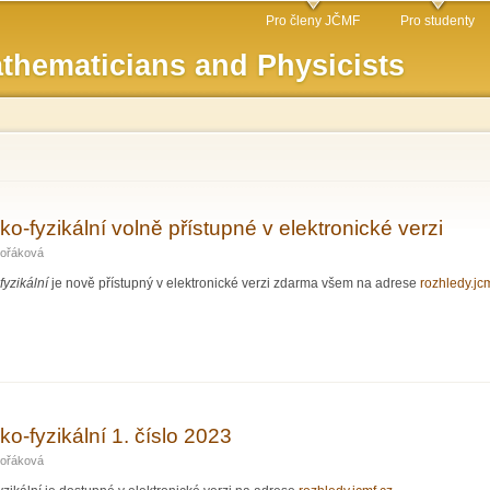
Skip to
Pro členy JČMF
Pro studenty
main
thematicians and Physicists
content
-fyzikální volně přístupné v elektronické verzi
ořáková
yzikální
je nově přístupný v elektronické verzi zdarma všem na adrese
rozhledy.jc
aticko-fyzikální volně přístupné v elektronické verzi
o-fyzikální 1. číslo 2023
ořáková