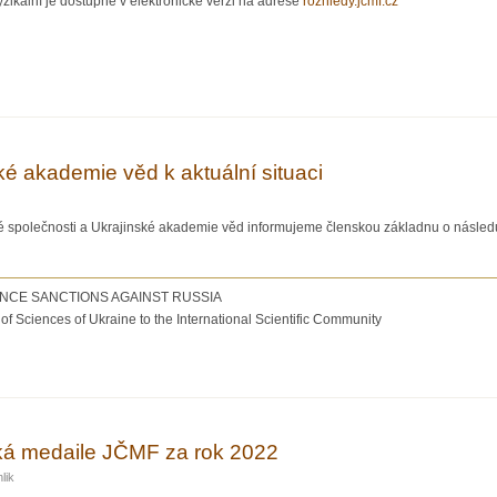
zikální je dostupné v elektronické verzi na adrese
rozhledy.jcmf.cz
aticko-fyzikální 1. číslo 2023
ké akademie věd k aktuální situaci
 společnosti a Ukrajinské akademie věd informujeme členskou základnu o následujíc
NCE SANCTIONS AGAINST RUSSIA
f Sciences of Ukraine to the International Scientific Community
ajinské akademie věd k aktuální situaci
á medaile JČMF za rok 2022
lik