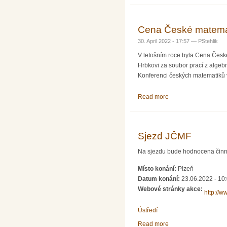
Cena České matemat
30. April 2022 - 17:57 —
PStehlik
V letošním roce byla Cena Česk
Hrbkovi za soubor prací z algeb
Konferenci českých matematiků 
Read more
about Cena České ma
Sjezd JČMF
Na sjezdu bude hodnocena činn
Místo konání:
Plzeň
Datum konání:
23.06.2022 - 10
Webové stránky akce:
http://w
Ústředí
Read more
about Sjezd JČMF