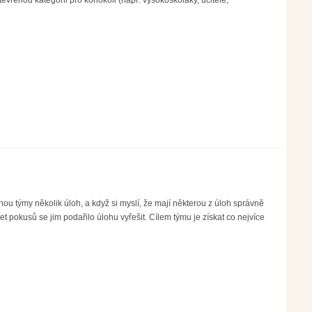
vřenou kategorii pro kohokoli (např. vysokoškoláky, učitele,
ou týmy několik úloh, a když si myslí, že mají některou z úloh správně
t pokusů se jim podařilo úlohu vyřešit. Cílem týmu je získat co nejvíce