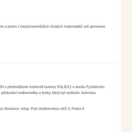
bonny a jeden z nejvýznamnějších českých matematiků své generace.
14.00 v přednáškové místnosti budovy SOLID21 v areálu Fyzikálního
pěstování mathematiky a fysiky, který byl vydáván Jednotou
a Slovance; vstup: Pod Vodárenskou věží 3, Praha 8