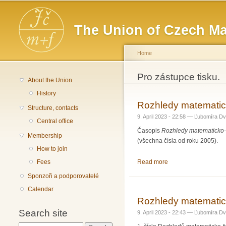
Main menu
The Union of Czech Ma
Home
You are here
Pro zástupce tisku.
About the Union
History
Rozhledy matematicko
Structure, contacts
9. April 2023 - 22:58 —
Ľubomíra Dv
Central office
Časopis
Rozhledy matematicko-f
Membership
(všechna čísla od roku 2005).
How to join
Read more
about Rozhledy matem
Fees
Sponzoři a podporovatelé
Calendar
Rozhledy matematick
Search site
9. April 2023 - 22:43 —
Ľubomíra Dv