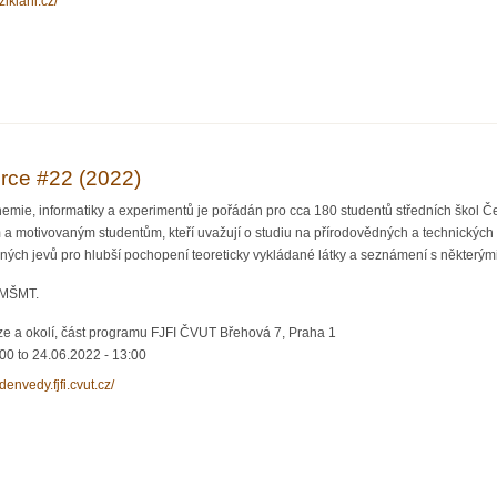
yziklani.cz/
 – fyzikální týmová soutěž pro SŠ
rce #22 (2022)
chemie, informatiky a experimentů je pořádán pro cca 180 studentů středních škol Č
a motivovaným studentům, kteří uvažují o studiu na přírodovědných a technických
ých jevů pro hlubší pochopení teoreticky vykládané látky a seznámení s některým
 MŠMT.
ze a okolí, část programu FJFI ČVUT Břehová 7, Praha 1
:00
to
24.06.2022 - 13:00
ydenvedy.fjfi.cvut.cz/
 Jaderce #22 (2022)