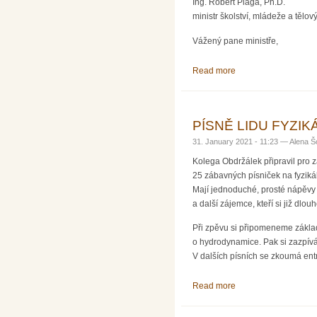
Ing. Robert Plaga, Ph.D.
ministr školství, mládeže a tělo
Vážený pane ministře,
Read more
about PATŘÍ NEWTO
PÍSNĚ LIDU FYZIKÁ
31. January 2021 - 11:23 —
Alena Š
Kolega Obdržálek připravil pro 
25 zábavných písniček na fyzikál
Mají jednoduché, prosté nápěvy 
a další zájemce, kteří si již dlou
Při zpěvu si připomeneme základ
o hydrodynamice. Pak si zazpívá
V dalších písních se zkoumá entro
Read more
about PÍSNĚ LIDU F