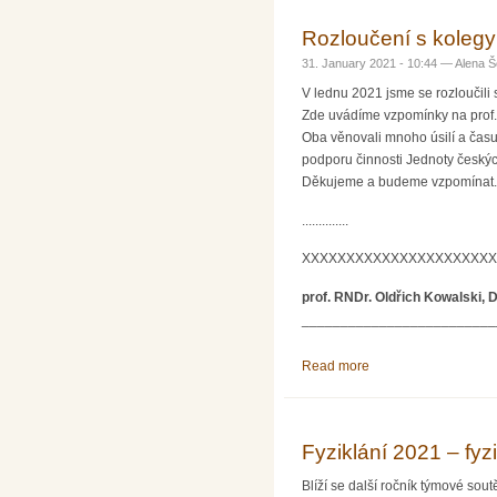
Rozloučení s kolegy 
31. January 2021 - 10:44 —
Alena Š
V lednu 2021 jsme se rozloučili 
Zde uvádíme vzpomínky na prof.
Oba věnovali mnoho úsilí a času 
podporu činnosti Jednoty českýc
Děkujeme a budeme vzpomínat.
..............
XXXXXXXXXXXXXXXXXXXXXX
prof. RNDr. Oldřich Kowalski, D
_________________________
Read more
about Rozloučení s ko
Fyziklání 2021 – fyz
Blíží se další ročník týmové sou