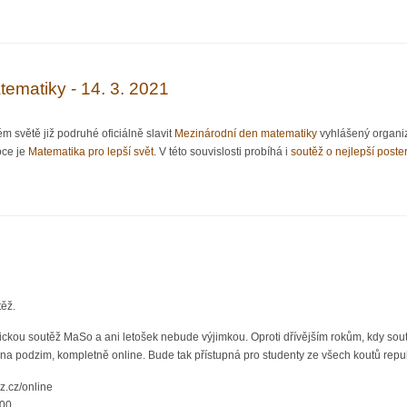
O jisté historii minimální - Od Borůvkova algoritmu k biologickým sítím, Mgr. Rom
ematiky - 14. 3. 2021
 světě již podruhé oficiálně slavit
Mezinárodní den matematiky
vyhlášený organiz
oce je
Matematika pro lepší svět
. V této souvislosti probíhá i
soutěž o nejlepší poster
n matematiky - 14. 3. 2021
ěž.
u soutěž MaSo a ani letošek nebude výjimkou. Oproti dřívějším rokům, kdy soutěž
a podzim, kompletně online. Bude tak přístupná pro studenty ze všech koutů repub
z.cz/online
:00