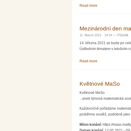
Read more
about SEDMA 5/2021, 
Mezinárodní den mat
11. March 2021 - 18:34 —
PStehlik
14. března 2021 se bude po celém
Ústředním tématem v letošním r
Read more
about Mezinárodní de
Květnové MaSo
Květnové MaSo
...aneb týmová matematická sout
Každoročně pořádáme matematicko
proběhne soutěž, podobně jako n
Místo konání:
https://maso.matfy
Datum konání:
12.05.2021 - 09