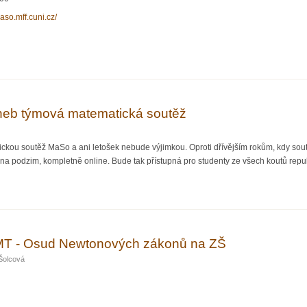
maso.mff.cuni.cz/
o
neb týmová matematická soutěž
u soutěž MaSo a ani letošek nebude výjimkou. Oproti dřívějším rokům, kdy soutěž
a podzim, kompletně online. Bude tak přístupná pro studenty ze všech koutů repub
 ...aneb týmová matematická soutěž
MT - Osud Newtonových zákonů na ZŠ
Šolcová
 s MŠMT - Osud Newtonových zákonů na ZŠ