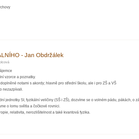
výchovy
NOVY ZÁKONY DO ZÁKLADNÍ ŠKOLY? Dopis fyziků ministru MŠMT
LNÍHO - Jan Obdržálek
olcová
zájemce
ní vzorce a poznatky.
doplněné notami s akordy; hlavně pro střední školu, ale i pro ZŠ a VŠ
ho nezazpívali.
ní jednotky SI, fyzikální veličiny (SŠ i ZŠ), dozvíme se o volném pádu, pákách, o 
me o lomu světla a čočkové rovnici.
pie, relativita, nerozlišitelnost a také kvantová fyzika.
YZIKÁLNÍHO - Jan Obdržálek