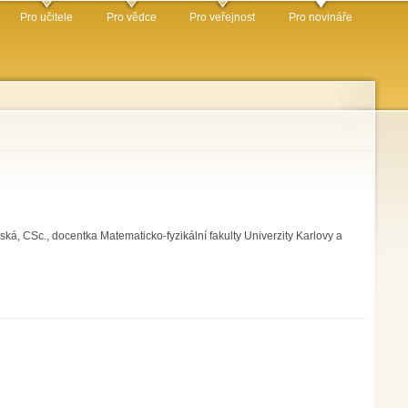
Pro učitele
Pro vědce
Pro veřejnost
Pro novináře
, CSc., docentka Matematicko-fyzikální fakulty Univerzity Karlovy a