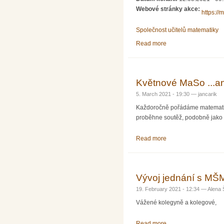
Webové stránky akce:
https://
Společnost učitelů matematiky
Read more
about Květnové MaS
Květnové MaSo ...a
5. March 2021 - 19:30 —
jancarik
Každoročně pořádáme matematicko
proběhne soutěž, podobně jako n
Read more
about Květnové MaSo
Vývoj jednání s MŠ
19. February 2021 - 12:34 —
Alena 
Vážené kolegyně a kolegové,
Read more
about Vývoj jednání