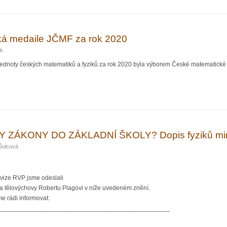
á medaile JČMF za rok 2020
ik
dnoty českých matematiků a fyziků za rok 2020 byla výborem České matematické sp
atická medaile JČMF za rok 2020
ZÁKONY DO ZÁKLADNÍ ŠKOLY? Dopis fyziků min
Šolcová
evize RVP jsme odeslali
e a tělovýchovy Robertu Plagovi v níže uvedeném znění.
 rádi informovat:
________________________________________________