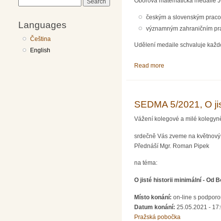
Oborová matematická medaile 
Search
českým a slovenským pracovn
Languages
významným zahraničním prac
Čeština
Udělení medaile schvaluje kaž
English
Read more
about Podávání náv
SEDMA 5/2021, O jist
Vážení kolegové a milé kolegyn
srdečně Vás zveme na květnov
Přednáší Mgr. Roman Pipek
na téma:
O jisté historii minimální - Od
Místo konání:
on-line s podpo
Datum konání:
25.05.2021 - 17
Pražská pobočka