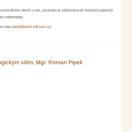
zvoj těchto oborů u nás, zpravidla je udělována při životních jubileích
eli matematiky.
o roku (
pick@karlin.mff.cuni.cz
).
logickým sítím, Mgr. Roman Pipek