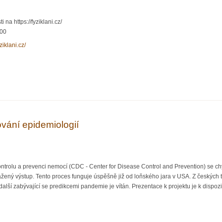
 na https://fyziklani.cz/
:00
yziklani.cz/
– fyzikální týmová soutěž pro SŠ – letos výjimečně online
vání epidemiologií
trolu a prevenci nemocí (CDC - Center for Disease Control and Prevention) se ch
 vážený výstup. Tento proces funguje úspěšně již od loňského jara v USA. Z českýc
 další zabývající se predikcemi pandemie je vítán. Prezentace k projektu je k dispoz
odelování epidemiologií