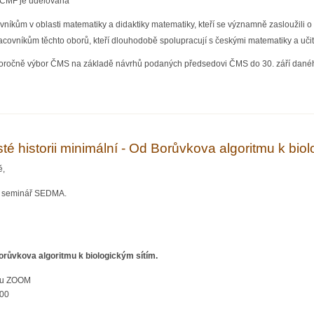
JČMF je udělována
íkům v oblasti matematiky a didaktiky matematiky, kteří se významně zasloužili o ro
ovníkům těchto oborů, kteří dlouhodobě spolupracují s českými matematiky a učit
doročně výbor ČMS na základě návrhů podaných předsedovi ČMS do 30. září danéh
rhů na Oborovou matematickou medaili JČMF
é historii minimální - Od Borůvkova algoritmu k bio
ě,
ý seminář SEDMA.
 Borůvkova algoritmu k biologickým sítím.
rou ZOOM
:00