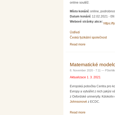
online soutěž.
Místo konání:
online, podrobnosti
Datum konání:
12.02.2021 - 09
Webové stránky akce:
https://f
Ústředí
Česká fyzikální společnost
Read more
about Fyziklání 2021 
Matematické modelo
8. November 2020 - 7:11 —
PStehlik
Aktualizace 1. 3. 2021
Evropská pobočka Centra pro kon
Evropy a vytvářet z nich jakýsi
z Oxfordské univeryity. Kdokoliv
Johnsonové
z ECDC.
Read more
about Matematické m