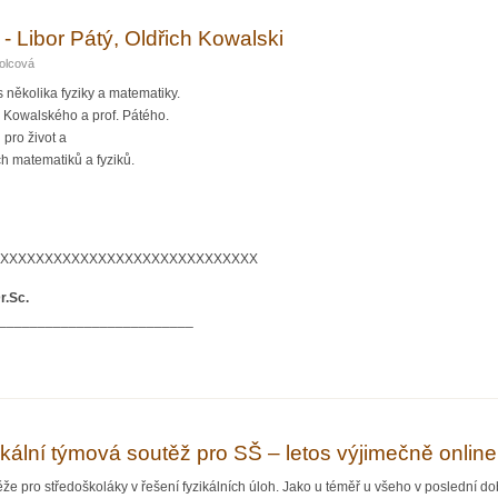
- Libor Pátý, Oldřich Kowalski
olcová
s několika fyziky a matematiky.
 Kowalského a prof. Pátého.
pro život a
h matematiků a fyziků.
XXXXXXXXXXXXXXXXXXXXXXXXXXXXX
r.Sc.
_________________________
legy - Libor Pátý, Oldřich Kowalski
ikální týmová soutěž pro SŠ – letos výjimečně online
těže pro středoškoláky v řešení fyzikálních úloh. Jako u téměř u všeho v poslední 