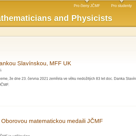
Skip to
Pro členy JČMF
Pro studenty
main
thematicians and Physicists
content
Dankou Slavínskou, MFF UK
á
, že dne 23. června 2021 zemřela ve věku nedožitých 83 let doc. Danka Slavínská
 JČMF.
doc. Dankou Slavínskou, MFF UK
 Oborovou matematickou medaili JČMF