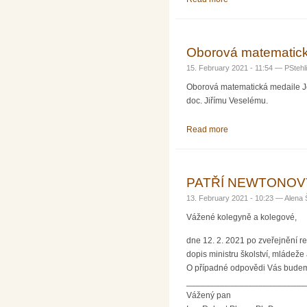
Oborová matematick
15. February 2021 - 11:54 —
PStehl
Oborová matematická medaile Je
doc. Jiřímu Veselému.
Read more
about Oborová matem
PATŘÍ NEWTONOVY 
13. February 2021 - 10:23 —
Alena 
Vážené kolegyně a kolegové,
dne 12. 2. 2021 po zveřejnění r
dopis ministru školství, mládež
O případné odpovědi Vás budeme
_________________________
Vážený pan