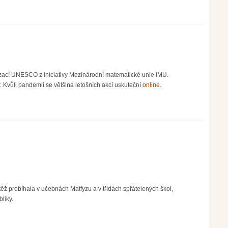
an Pipek
ací UNESCO z iniciativy Mezinárodní matematické unie IMU.
. Kvůli pandemii se většina letošních akcí uskuteční
online
.
 probíhala v učebnách Matfyzu a v třídách spřátelených škol,
liky.