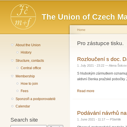
Main menu
The Union of Czech Ma
Home
You are here
Pro zástupce tisku.
About the Union
History
Rozloučení s doc. 
Structure, contacts
1. July 2021 - 23:22 —
Alena Šolcov
Central office
S hlubokým zármutkem oznamujeme
Membership
aktivní členka pražské pobočky
How to join
Read more
about Rozloučení s 
Fees
Sponzoři a podporovatelé
Calendar
Podávání návrhů na
Search site
1. June 2021 - 11:17 —
PStehlik