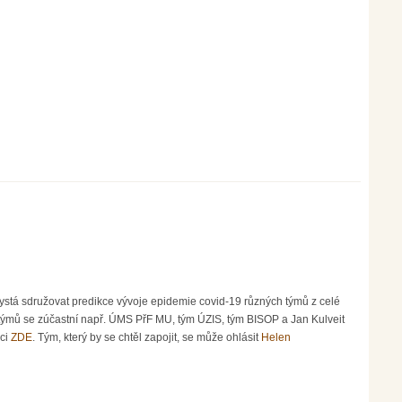
ystá sdružovat predikce vývoje epidemie covid-19 různých týmů z celé
h týmů se zúčastní např. ÚMS PřF MU, tým ÚZIS, tým BISOP a Jan Kulveit
ici
ZDE
. Tým, který by se chtěl zapojit, se může ohlásit
Helen