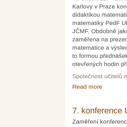
Karlovy v Praze kon
didaktikou matemati
matematiky PedF UK
JČMF. Obdobně jako
zaměřena na prezen
matematice a výsled
to formou přednášek
otevřených hodin př
Společnost učitelů 
Read more
about Dva dny s
7. konference 
Zaměření konference 