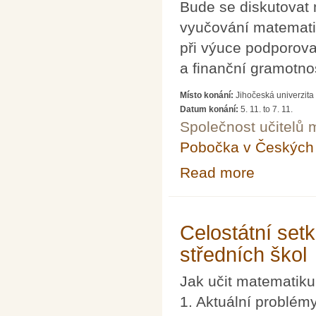
Bude se diskutovat 
vyučování matematik
při výuce podporova
a finanční gramotnos
Místo konání:
Jihočeská univerzita
Datum konání:
5. 11.
to
7. 11.
Společnost učitelů 
Pobočka v Českých 
Read more
about 7. konfer
Celostátní set
středních škol
Jak učit matematiku
1. Aktuální problém