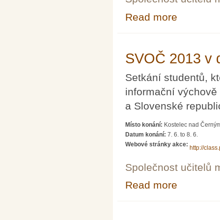
Read more
about Motivace 
SVOČ 2013 v d
Setkání studentů, kt
informační výchově 
a Slovenské republi
Místo konání:
Kostelec nad Černým
Datum konání:
7. 6.
to
8. 6.
Webové stránky akce:
http://cla
Společnost učitelů 
Read more
about SVOČ 201