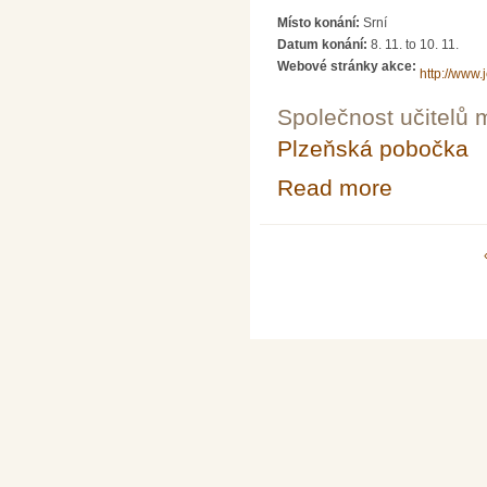
Místo konání:
Srní
Datum konání:
8. 11.
to
10. 11.
Webové stránky akce:
http://www.
Společnost učitelů 
Plzeňská pobočka
Read more
about Setkání u
Pages