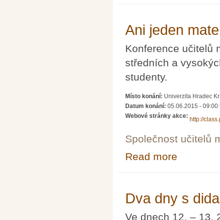
Ani jeden mate
Konference učitelů 
středních a vysokýc
studenty.
Místo konání:
Univerzita Hradec K
Datum konání:
05.06.2015 - 09:00
Webové stránky akce:
http://cla
Společnost učitelů 
Read more
about Ani jeden
Dva dny s dida
Ve dnech 12. – 13. 