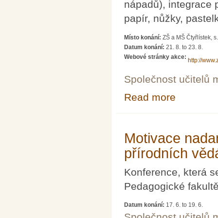
nápadů), integrace p
papír, nůžky, pastelky
Místo konání:
ZŠ a MŠ Čtyřlístek, s
Datum konání:
21. 8.
to
23. 8.
Webové stránky akce:
http://www.
Společnost učitelů 
Read more
about IX. letní 
Motivace nada
přírodních vědá
Konference, která s
Pedagogické fakult
Datum konání:
17. 6.
to
19. 6.
Společnost učitelů 