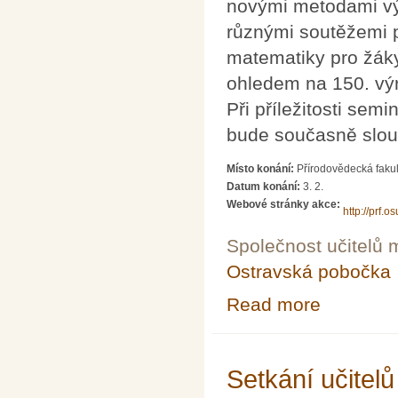
novými metodami vý
různými soutěžemi p
matematiky pro žáky
ohledem na 150. vý
Při příležitosti sem
bude současně slou
Místo konání:
Přírodovědecká faku
Datum konání:
3. 2.
Webové stránky akce:
http://prf.
Společnost učitelů 
Ostravská pobočka
Read more
about 18. roční
Setkání učitel