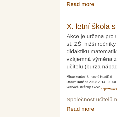
Read more
about Dva dny s
X. letní škola 
Akce je určena pro uč
st. ZŠ, nižší roční
didaktiku matemati
vzájemná výměna zku
učitelů (burza nápad
Místo konání:
Uherské Hradiště
Datum konání:
20.08.2014 - 00:00
Webové stránky akce:
http://www.
Společnost učitelů 
Read more
about X. letní š