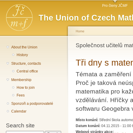
Main menu
Sk
Pro členy JČMF
ma
The Union of Czech Mat
co
Home
You are here
Společnost učitelů ma
About the Union
History
Tři dny s mate
Structure, contacts
Central office
Témata a zaměření 
Membership
Proč je taková neú
How to join
matematika pro každ
Fees
vzdělávání. Hříčky 
Sponzoři a podporovatelé
softwaru Geogebra 
Calendar
Místo konání:
Střední škola automob
Search site
Datum konání:
04.11.2015 - 11:00
Webové stránky akce: