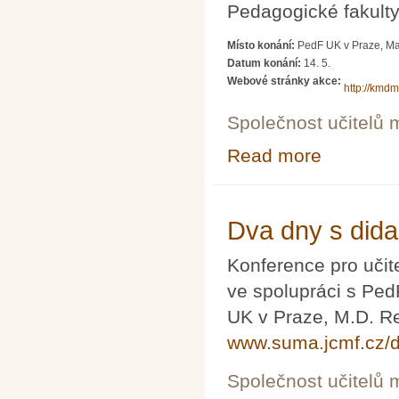
Pedagogické fakulty
Místo konání:
PedF UK v Praze, Ma
Datum konání:
14. 5.
Webové stránky akce:
http://kmdm
Společnost učitelů 
Read more
about Matemati
Dva dny s dida
Konference pro učit
ve spolupráci s Pe
UK v Praze, M.D. Re
www.suma.jcmf.cz/
Společnost učitelů 