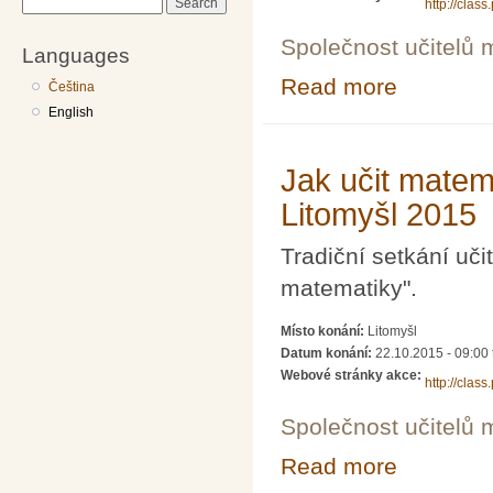
Search
http://cla
Společnost učitelů 
Languages
Read more
about Tři dny s 
Čeština
English
Jak učit matem
Litomyšl 2015
Tradiční setkání uči
matematiky".
Místo konání:
Litomyšl
Datum konání:
22.10.2015 - 09:00
Webové stránky akce:
http://cla
Společnost učitelů 
Read more
about Jak učit 