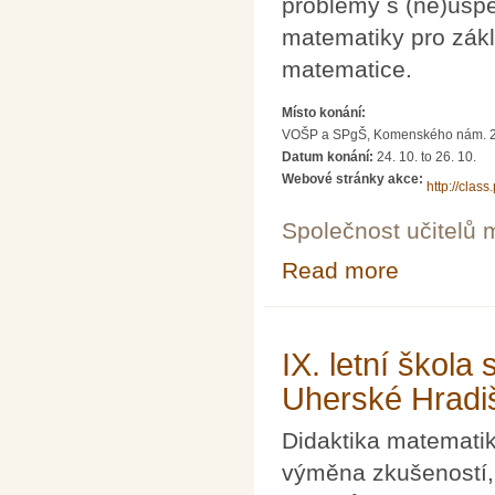
problémy s (ne)úspě
matematiky pro zákl
matematice.
Místo konání:
VOŠP a SPgŠ, Komenského nám. 22,
Datum konání:
24. 10.
to
26. 10.
Webové stránky akce:
http://cla
Společnost učitelů 
Read more
about Jak učit 
IX. letní škola
Uherské Hradi
Didaktika matemati
výměna zkušeností, 