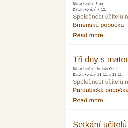
Místo konání:
Brno
Datum konání:
7. 12.
Společnost učitelů 
Brněnská pobočka
Read more
about Setkání u
Tři dny s mate
Místo konání:
Ústí nad Orlicí
Datum konání:
21. 11.
to
23. 11.
Společnost učitelů 
Pardubická pobočk
Read more
about Tři dny s
Setkání učitel