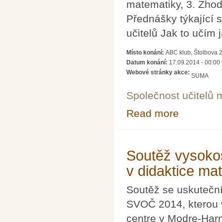
matematiky, 3. Zhod
Přednášky týkající 
učitelů Jak to učím 
Místo konání:
ABC klub, Štolbova 
Datum konání:
17.09.2014 - 00:00
Webové stránky akce:
SUMA
Společnost učitelů 
Read more
about Celostátní
Soutěž vysoko
v didaktice ma
Soutěž se uskutečn
SVOČ 2014, kterou 
centre v Modre-Harm