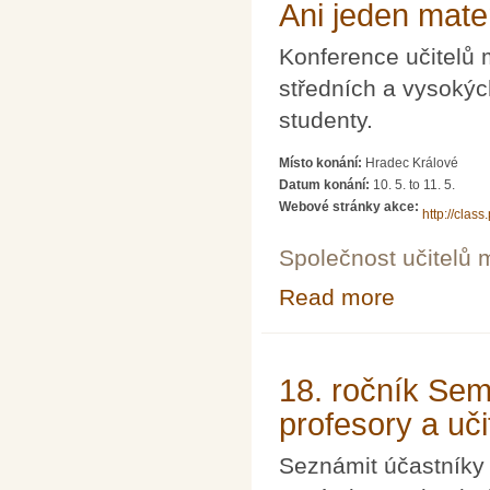
Ani jeden mate
Konference učitelů 
středních a vysokýc
studenty.
Místo konání:
Hradec Králové
Datum konání:
10. 5.
to
11. 5.
Webové stránky akce:
http://cla
Společnost učitelů 
Read more
about Ani jeden
18. ročník Sem
profesory a uči
Seznámit účastníky