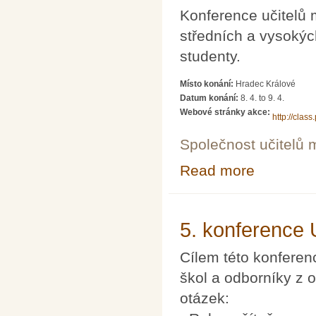
Konference učitelů 
středních a vysokýc
studenty.
Místo konání:
Hradec Králové
Datum konání:
8. 4.
to
9. 4.
Webové stránky akce:
http://cla
Společnost učitelů 
Read more
about Ani jeden
5. konference 
Cílem této konferen
škol a odborníky z o
otázek: