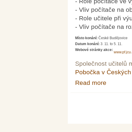
- Role počítače ve 
- Vliv počítače na 
- Role učitele při 
- Vliv počítače na r
Místo konání:
České Budějovice
Datum konání:
3. 11.
to
5. 11.
Webové stránky akce:
www.pf.jcu
Společnost učitelů 
Pobočka v Českých 
Read more
about 5. konfer
Pages