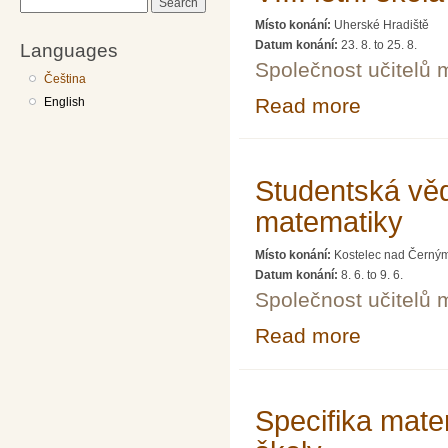
Search
Místo konání:
Uherské Hradiště
Datum konání:
23. 8.
to
25. 8.
Languages
Společnost učitelů 
Čeština
Read more
about VIII. letn
English
Studentská věd
matematiky
Místo konání:
Kostelec nad Černým
Datum konání:
8. 6.
to
9. 6.
Společnost učitelů 
Read more
about Studentsk
Specifika mate