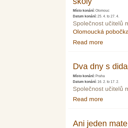
školy
Místo konání:
Olomouc
Datum konání:
25. 4.
to
27. 4.
Společnost učitelů 
Olomoucká pobočk
Read more
about Specifika
Dva dny s dida
Místo konání:
Praha
Datum konání:
16. 2.
to
17. 2.
Společnost učitelů 
Read more
about Dva dny s
Ani jeden mate