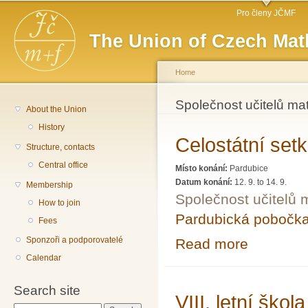
Main menu
Sk
Pro členy JČMF
ma
The Union of Czech Mat
co
Home
You are here
Společnost učitelů ma
About the Union
History
Celostátní set
Structure, contacts
Central office
Místo konání:
Pardubice
Datum konání:
12. 9.
to
14. 9.
Membership
Společnost učitelů 
How to join
Pardubická pobočk
Fees
Sponzoři a podporovatelé
Read more
about Celostátn
Calendar
Search site
VIII. letní ško