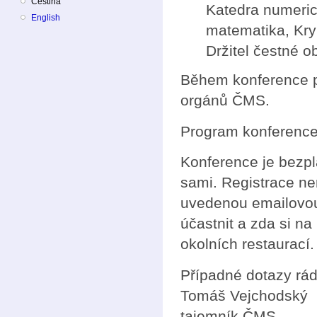
Čeština
Katedra numeri
English
matematika, Kr
Držitel čestné 
Během konference p
orgánů ČMS.
Program konference 
Konference je bezpla
sami. Registrace ne
uvedenou emailovou 
účastnit a zda si na
okolních restaurací.
Případné dotazy rá
Tomáš Vejchodský
tajemník ČMS