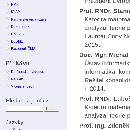
Prezident Evrop
EMS
Prof. RNDr. Stani
ICIAM
Katedra matema
Partnerské organizace
analýza, teorie 
Dokumenty
DML-CZ
Laureát Ceny Ne
EuDML
2015.
Facebook ČMS
Doc. Mgr. Michal
Přihlášení
Ústav informati
informatika, ko
Do členské evidence
Řešitel konsoli
Na web
V čem je rozdíl
r. 2014.
Prof. RNDr. Lubo
Hledat na jcmf.cz
Katedra matema
Hledat
analýza, teorie 
Jazyky
Prof. Ing. Zdeněk