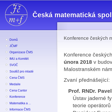
Př
hl
Česká matematická spo
o
Konference českých m
Domů
JČMF
Organizace ČMS
Konference českých
IMU a Komitét
února 2018
v budov
SVOČ
Malostranském námě
Soutěž pro mladé
Cena ČMS
Zvaní přednášející:
Medaile
Prof. RNDr. Pavel
Cena Cantor
Konference
Ústav jaderné f
Matematika a ...
teorie operátorů
Informace ČMS