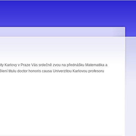
zity Karlovy v Praze Vás srdečně zvou na přednášku Matematika a
ělení titulu doctor honoris causa Univerzitou Karlovou profesoru