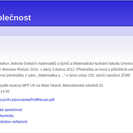
Přejít k
hlavnímu
olečnost
obsahu
ekce Jednoty českých matematiků a fyziků a Matematicko-fyzikální fakulta Univer
. Beloslav Riečan, DrSc. v úterý 3.dubna 2012. Přednáška se koná k příležitosti ud
vní přednášku z cyklu ,,Matematika a ...'' v rámci oslav 150. výročí založení JČMF.
m patře budovy MFF UK na Malé Straně, Malostranské náměstí 25.
 14:30
ms.jcmf.cz/pozvankaProfRiecan.pdf
ká společnost
zkumníky
laickou veřejnost.