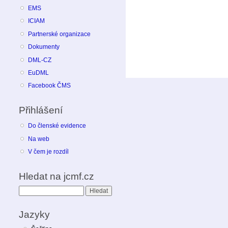
EMS
ICIAM
Partnerské organizace
Dokumenty
DML-CZ
EuDML
Facebook ČMS
Přihlášení
Do členské evidence
Na web
V čem je rozdíl
Hledat na jcmf.cz
Hledat
Jazyky