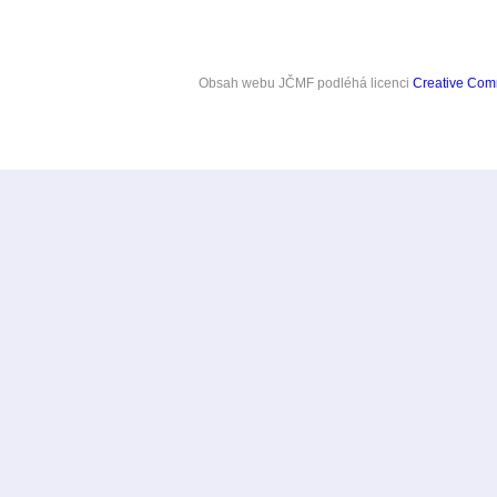
Obsah webu JČMF
podléhá licenci
Creative Co