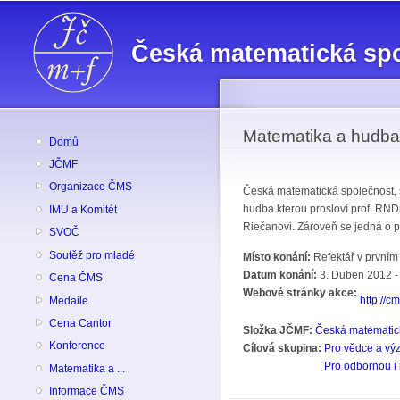
Česká matematická sp
Matematika a hudba
Domů
JČMF
Organizace ČMS
Česká matematická společnost, s
hudba kterou prosloví prof. RNDr
IMU a Komitét
Riečanovi. Zároveň se jedná o pr
SVOČ
Soutěž pro mladé
Místo konání:
Refektář v první
Datum konání:
3. Duben 2012 -
Cena ČMS
Webové stránky akce:
http://c
Medaile
Cena Cantor
Složka JČMF:
Česká matematic
Konference
Cílová skupina:
Pro vědce a vý
Pro odbornou i 
Matematika a ...
Informace ČMS