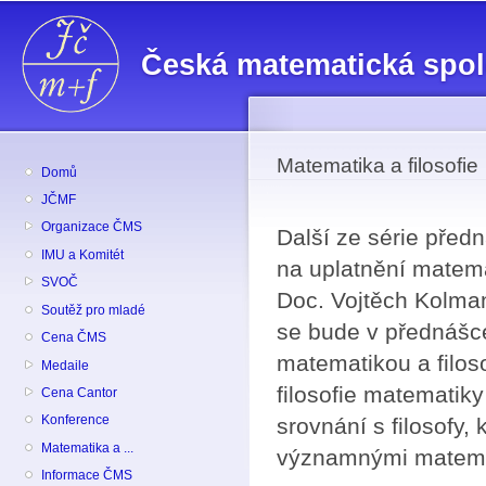
Př
hl
Česká matematická spo
o
Matematika a filosofie
Domů
JČMF
Organizace ČMS
Další ze série předn
IMU a Komitét
na uplatnění matemat
SVOČ
Doc. Vojtěch Kolman 
Soutěž pro mladé
se bude v přednášce
Cena ČMS
matematikou a filoso
Medaile
filosofie matematiky
Cena Cantor
Konference
srovnání s filosofy,
Matematika a ...
významnými matema
Informace ČMS