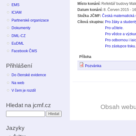
Místo konání:
Refektář budovy Mate
EMS
Datum konání:
8. Červen 2015 - 1
ICIAM
Složka JČMF:
Česká matematická 
Partnerské organizace
Cílová skupina:
Pro žáky a student
Dokumenty
Pro učitele.
Pro vědce a výzku
DML-CZ
Pro odbornou i lai
EuDML
Pro zástupce tisku.
Facebook ČMS
Příloha
Přihlášení
Pozvánka
Do členské evidence
Na web
V čem je rozdíl
Hledat na jcmf.cz
Obsah web
Hledat
Jazyky