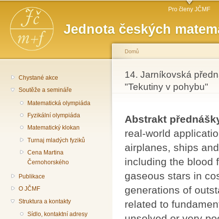
Hlavní menu
Př
Pro členy JČMF
hl
Jednota českých matema
o
Domů
Jste zde
14. Jarníkovská předná
Chystané akce
"Tekutiny v pohybu"
Soutěže a semináře
Matematická olympiáda
Fyzikální olympiáda
Abstrakt přednášk
Matematický klokan
real-world applicati
Turnaj mladých fyziků
airplanes, ships and
Cena Martina
including the blood 
Černohorského
gaseous stars in cos
Publikace
generations of outs
O JČMF
Struktura a kontakty
related to fundament
Sídlo, kontaktní adresy
unsolved or very po