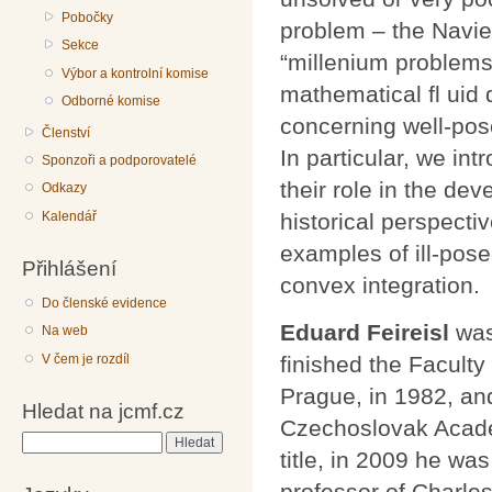
Pobočky
problem – the Navie
Sekce
“millenium problems”
Výbor a kontrolní komise
mathematical fl uid
Odborné komise
concerning well-pos
Členství
In particular, we in
Sponzoři a podporovatelé
their role in the de
Odkazy
historical perspecti
Kalendář
examples of ill-pos
Přihlášení
convex integration.
Do členské evidence
Eduard Feireisl
was
Na web
V čem je rozdíl
finished the Faculty
Prague, in 1982, and
Hledat na jcmf.cz
Czechoslovak Academ
Hledat
title, in 2009 he wa
professor of Charles 