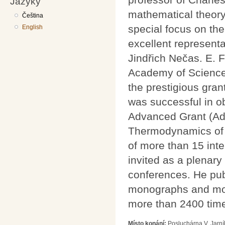
Jazyky
mathematical theory 
Čeština
special focus on the
English
excellent represent
Jindřich Nečas. E. F
Academy of Sciences
the prestigious gra
was successful in o
Advanced Grant (Ad
Thermodynamics of Fl
of more than 15 inte
invited as a plenary
conferences. He pub
monographs and more
more than 2400 time
Místo konání:
Posluchárna V. Jarní