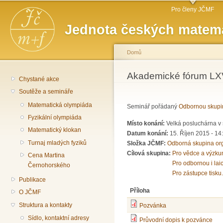
Hlavní menu
Př
Pro členy JČMF
hl
Jednota českých matema
o
Domů
Jste zde
Akademické fórum LXV
Chystané akce
Soutěže a semináře
Matematická olympiáda
Seminář pořádaný
Odbornou skupi
Fyzikální olympiáda
Místo konání:
Velká posluchárna v 
Matematický klokan
Datum konání:
15. Říjen 2015 -
14
Turnaj mladých fyziků
Složka JČMF:
Odborná skupina or
Cílová skupina:
Pro vědce a výzku
Cena Martina
Pro odbornou i lai
Černohorského
Pro zástupce tisku.
Publikace
Příloha
O JČMF
Struktura a kontakty
Pozvánka
Sídlo, kontaktní adresy
Průvodní dopis k pozvánce