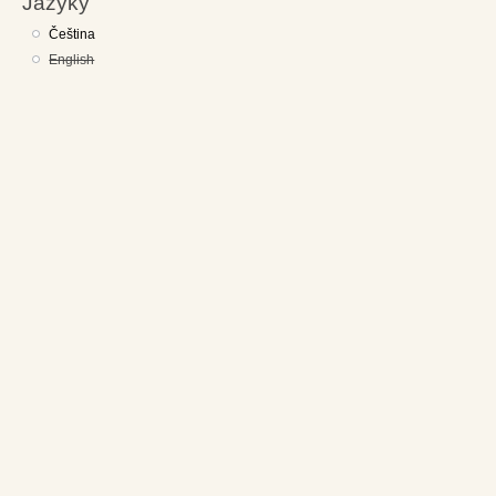
Jazyky
Čeština
English