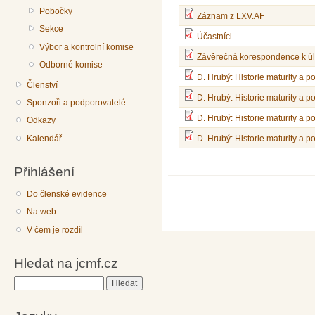
Pobočky
Záznam z LXV.AF
Sekce
Účastníci
Výbor a kontrolní komise
Závěrečná korespondence k úl
Odborné komise
D. Hrubý: Historie maturity a p
Členství
D. Hrubý: Historie maturity a p
Sponzoři a podporovatelé
D. Hrubý: Historie maturity a p
Odkazy
Kalendář
D. Hrubý: Historie maturity a p
Přihlášení
Do členské evidence
Na web
V čem je rozdíl
Hledat na jcmf.cz
Hledat