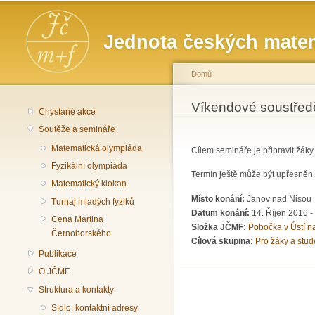
Hlavní menu
Jednota českých matem
Domů
Jste zde
Víkendové soustředě
Chystané akce
Soutěže a semináře
Matematická olympiáda
Cílem semináře je připravit žáky
Fyzikální olympiáda
Termín ještě může být upřesněn.
Matematický klokan
Místo konání:
Janov nad Nisou
Turnaj mladých fyziků
Datum konání:
14. Říjen 2016 -
Cena Martina
Složka JČMF:
Pobočka v Ústí 
Černohorského
Cílová skupina:
Pro žáky a stud
Publikace
O JČMF
Struktura a kontakty
Sídlo, kontaktní adresy