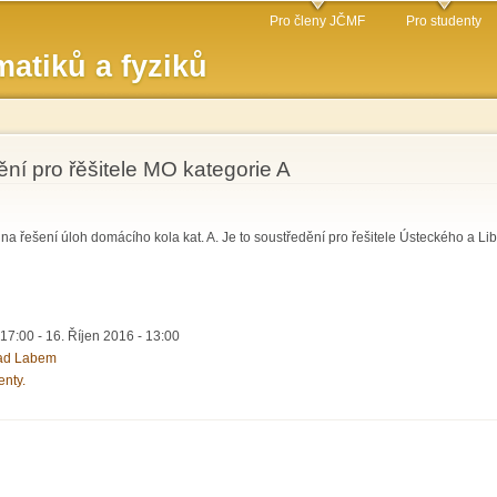
Přejít k
Pro členy JČMF
Pro studenty
hlavnímu
atiků a fyziků
obsahu
ní pro řěšitele MO kategorie A
 na řešení úloh domácího kola kat. A. Je to soustředění pro řešitele Ústeckého a Li
 17:00
-
16. Říjen 2016 - 13:00
nad Labem
enty.