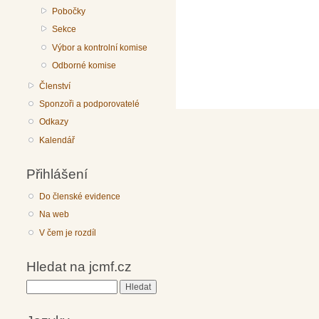
Pobočky
Sekce
Výbor a kontrolní komise
Odborné komise
Členství
Sponzoři a podporovatelé
Odkazy
Kalendář
Přihlášení
Do členské evidence
Na web
V čem je rozdíl
Hledat na jcmf.cz
Hledat