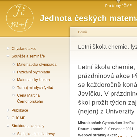
Hlavní menu
Př
Pro členy JČMF
hl
Jednota českých matema
o
Domů
Jste zde
Letní škola chemie, fy
Chystané akce
Soutěže a semináře
Matematická olympiáda
Letní škola chemie, 
Fyzikální olympiáda
prázdninová akce Př
Matematický klokan
se každoročně koná
Turnaj mladých fyziků
Jevíčku. V prázdnin
Cena Martina
škol prožít týden z
Černohorského
(nejen) z Univerzity
Publikace
O JČMF
Místo konání:
Gymnázium Jevíčko
Struktura a kontakty
Datum konání:
3. Červenec 2011 -
Sídlo, kontaktní adresy
Webové stránky akce: