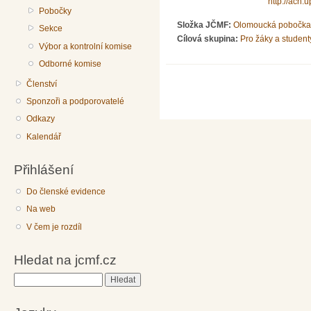
http://ach.
Pobočky
Složka JČMF:
Olomoucká pobočka
Sekce
Cílová skupina:
Pro žáky a student
Výbor a kontrolní komise
Odborné komise
Členství
Sponzoři a podporovatelé
Odkazy
Kalendář
Přihlášení
Do členské evidence
Na web
V čem je rozdíl
Hledat na jcmf.cz
Hledat