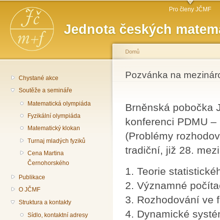
Hlavní menu
Př
Pro členy JČMF
hl
Jednota českých matema
o
Domů
Jste zde
Pozvánka na mezinár
Chystané akce
Soutěže a semináře
Matematická olympiáda
Brněnská pobočka J
Fyzikální olympiáda
konferenci PDMU – P
Matematický klokan
(Problémy rozhodován
Turnaj mladých fyziků
tradiční, již 28. me
Cena Martina
Černohorského
1. Teorie statistick
Publikace
2. Významné počítač
O JČMF
3. Rozhodování ve f
Struktura a kontakty
4. Dynamické systém
Sídlo, kontaktní adresy