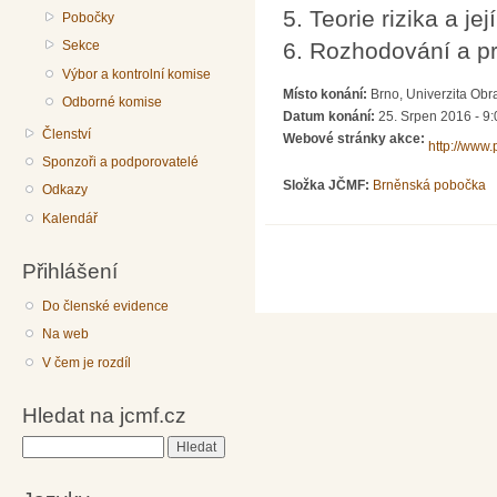
5. Teorie rizika a je
Pobočky
Sekce
6. Rozhodování a pr
Výbor a kontrolní komise
Místo konání:
Brno, Univerzita Ob
Odborné komise
Datum konání:
25. Srpen 2016 - 9:
Členství
Webové stránky akce:
http://www.
Sponzoři a podporovatelé
Složka JČMF:
Brněnská pobočka
Odkazy
Kalendář
Přihlášení
Do členské evidence
Na web
V čem je rozdíl
Hledat na jcmf.cz
Hledat