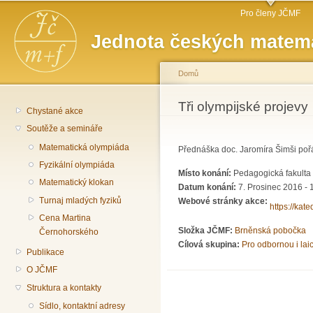
Hlavní menu
Př
Pro členy JČMF
hl
Jednota českých matema
o
Domů
Jste zde
Tři olympijské projevy
Chystané akce
Soutěže a semináře
Matematická olympiáda
Přednáška doc. Jaromíra Šimši poř
Fyzikální olympiáda
Místo konání:
Pedagogická fakulta 
Matematický klokan
Datum konání:
7. Prosinec 2016 - 
Turnaj mladých fyziků
Webové stránky akce:
https://kat
Cena Martina
Složka JČMF:
Brněnská pobočka
Černohorského
Cílová skupina:
Pro odbornou i lai
Publikace
O JČMF
Struktura a kontakty
Sídlo, kontaktní adresy