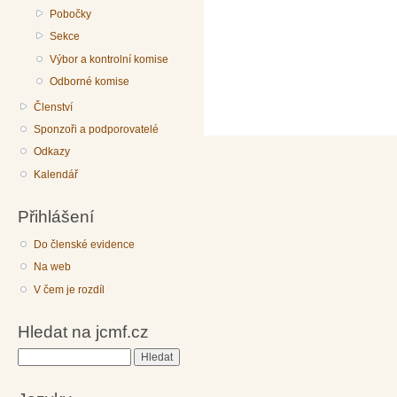
Pobočky
Sekce
Výbor a kontrolní komise
Odborné komise
Členství
Sponzoři a podporovatelé
Odkazy
Kalendář
Přihlášení
Do členské evidence
Na web
V čem je rozdíl
Hledat na jcmf.cz
Hledat