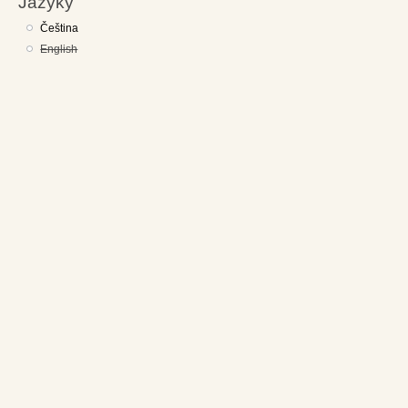
Jazyky
Čeština
English