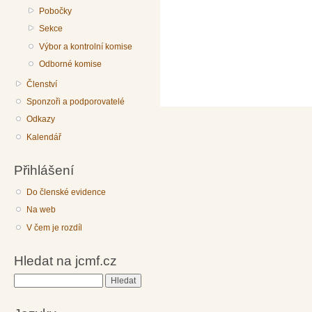
Pobočky
Sekce
Výbor a kontrolní komise
Odborné komise
Členství
Sponzoři a podporovatelé
Odkazy
Kalendář
Přihlášení
Do členské evidence
Na web
V čem je rozdíl
Hledat na jcmf.cz
Hledat