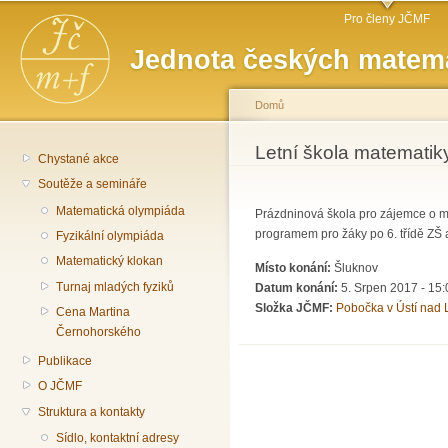
Hlavní menu
Př
Pro členy JČMF
hl
Jednota českých matema
o
Domů
Jste zde
Letní škola matematiky
Chystané akce
Soutěže a semináře
Matematická olympiáda
Prázdninová škola pro zájemce o m
programem pro žáky po 6. třídě ZŠ a
Fyzikální olympiáda
Matematický klokan
Místo konání:
Šluknov
Turnaj mladých fyziků
Datum konání:
5. Srpen 2017 - 15:
Složka JČMF:
Pobočka v Ústí nad
Cena Martina
Černohorského
Publikace
O JČMF
Struktura a kontakty
Sídlo, kontaktní adresy