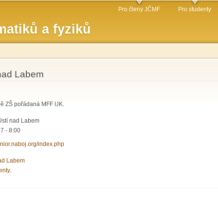
Přejít k
Pro členy JČMF
Pro studenty
hlavnímu
atiků a fyziků
obsahu
 nad Labem
pně ZŠ pořádaná MFF UK.
Ústí nad Labem
7 - 8:00
junior.naboj.org/index.php
nad Labem
enty.