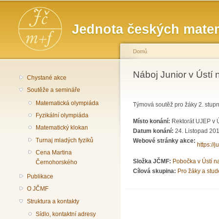
Hlavní menu
Jednota českých matem
Domů
Jste zde
Náboj Junior v Ústí
Chystané akce
Soutěže a semináře
Matematická olympiáda
Týmová soutěž pro žáky 2. stu
Fyzikální olympiáda
Místo konání:
Rektorát UJEP v 
Matematický klokan
Datum konání:
24. Listopad 201
Turnaj mladých fyziků
Webové stránky akce:
https://
Cena Martina
Složka JČMF:
Pobočka v Ústí 
Černohorského
Cílová skupina:
Pro žáky a stud
Publikace
O JČMF
Struktura a kontakty
Sídlo, kontaktní adresy