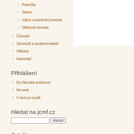
Pobočky
Sekce
Výbor a kontrolní komise
Odborné komise
Členství
Sponzoři a podporovatelé
Odkazy
Kalendář
Přihlášení
Do členské evidence
Na web
V čem je rozdíl
Hledat na jcmf.cz
Hledat