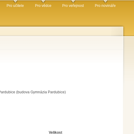
Pro učitele
Pro vědce
Pro veřejnost
Pro novináře
 Pardubice (budova Gymnázia Pardubice)
Velikost