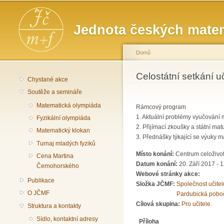
Hlavní menu
Jednota českých matem
Domů
Jste zde
Celostátní setkání u
Chystané akce
Soutěže a semináře
Matematická olympiáda
Rámcový program
1. Aktuální problémy vyučování 
Fyzikální olympiáda
2. Přijímací zkoušky a státní mat
Matematický klokan
3. Přednášky týkající se výuky 
Turnaj mladých fyziků
Místo konání:
Centrum celoživo
Cena Martina
Datum konání:
20. Září 2017 - 
Černohorského
Webové stránky akce:
Publikace
Složka JČMF:
Společnost učite
O JČMF
Pardubická pobo
Cílová skupina:
Pro učitele.
Struktura a kontakty
Sídlo, kontaktní adresy
Příloha