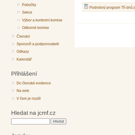
Pobočky
Podrobný program Tří dnů.
Sekce
Výbor a kontrolní komise
Odborné komise
Členství
Sponzoři a podporovatelé
Odkazy
Kalendář
Přihlášení
Do členské evidence
Na web
V čem je rozdíl
Hledat na jcmf.cz
Hledat