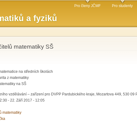
Přejít k
Pro členy JČMF
Pro studenty
hlavnímu
atiků a fyziků
obsahu
čitelů matematiky SŠ
matematice na středních školách
urita z matematiky
matematiky na SŠ
tního vzdělávání – zařízení pro DVPP Pardubického kraje, Mozartova 449, 530 09
12:30
-
22. Září 2017 - 12:05
lů matematiky
čka