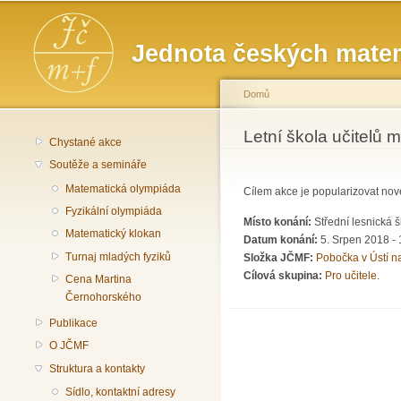
Hlavní menu
Jednota českých matem
Domů
Jste zde
Letní škola učitelů 
Chystané akce
Soutěže a semináře
Matematická olympiáda
Cílem akce je popularizovat nov
Fyzikální olympiáda
Místo konání:
Střední lesnická 
Matematický klokan
Datum konání:
5. Srpen 2018 - 
Turnaj mladých fyziků
Složka JČMF:
Pobočka v Ústí 
Cílová skupina:
Pro učitele.
Cena Martina
Černohorského
Publikace
O JČMF
Struktura a kontakty
Sídlo, kontaktní adresy