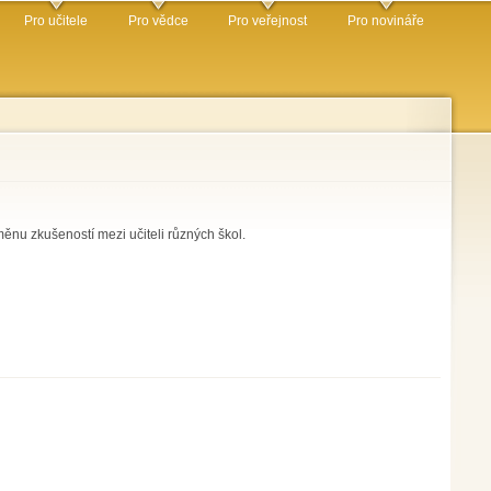
Pro učitele
Pro vědce
Pro veřejnost
Pro novináře
ěnu zkušeností mezi učiteli různých škol.