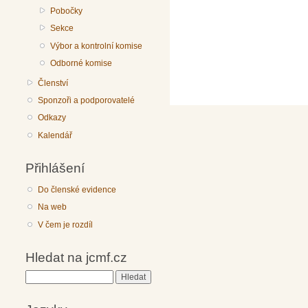
Pobočky
Sekce
Výbor a kontrolní komise
Odborné komise
Členství
Sponzoři a podporovatelé
Odkazy
Kalendář
Přihlášení
Do členské evidence
Na web
V čem je rozdíl
Hledat na jcmf.cz
Hledat