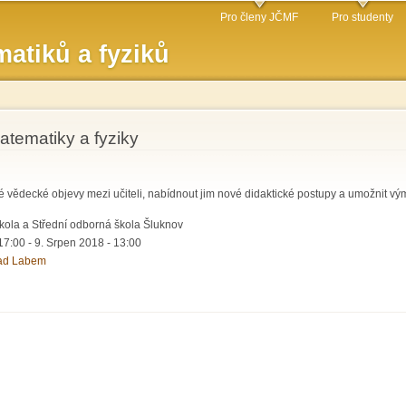
Přejít k
Pro členy JČMF
Pro studenty
hlavnímu
atiků a fyziků
obsahu
matematiky a fyziky
é vědecké objevy mezi učiteli, nabídnout jim nové didaktické postupy a umožnit vým
škola a Střední odborná škola Šluknov
17:00
-
9. Srpen 2018 - 13:00
nad Labem