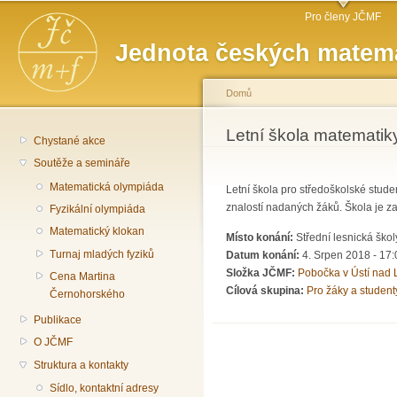
Hlavní menu
Př
Pro členy JČMF
hl
Jednota českých matema
o
Domů
Jste zde
Letní škola matematiky
Chystané akce
Soutěže a semináře
Matematická olympiáda
Letní škola pro středoškolské stud
znalostí nadaných žáků. Škola je za
Fyzikální olympiáda
Matematický klokan
Místo konání:
Střední lesnická ško
Turnaj mladých fyziků
Datum konání:
4. Srpen 2018 - 17:
Složka JČMF:
Pobočka v Ústí nad
Cena Martina
Cílová skupina:
Pro žáky a student
Černohorského
Publikace
O JČMF
Struktura a kontakty
Sídlo, kontaktní adresy