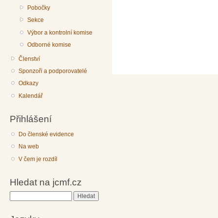
Pobočky
Sekce
Výbor a kontrolní komise
Odborné komise
Členství
Sponzoři a podporovatelé
Odkazy
Kalendář
Přihlášení
Do členské evidence
Na web
V čem je rozdíl
Hledat na jcmf.cz
Hledat