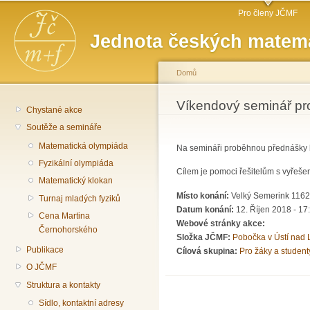
Hlavní menu
Př
Pro členy JČMF
hl
Jednota českých matema
o
Domů
Jste zde
Víkendový seminář pro
Chystané akce
Soutěže a semináře
Matematická olympiáda
Na semináři proběhnou přednášky k
Fyzikální olympiáda
Cílem je pomoci řešitelům s vyřešen
Matematický klokan
Místo konání:
Velký Semerink 1162,
Turnaj mladých fyziků
Datum konání:
12. Říjen 2018 - 17
Cena Martina
Webové stránky akce:
Černohorského
Složka JČMF:
Pobočka v Ústí nad
Publikace
Cílová skupina:
Pro žáky a student
O JČMF
Struktura a kontakty
Sídlo, kontaktní adresy