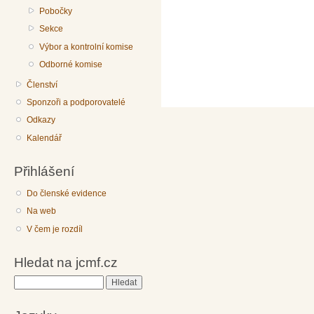
Pobočky
Sekce
Výbor a kontrolní komise
Odborné komise
Členství
Sponzoři a podporovatelé
Odkazy
Kalendář
Přihlášení
Do členské evidence
Na web
V čem je rozdíl
Hledat na jcmf.cz
Hledat