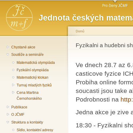
Hlavní menu
Př
Pro členy JČMF
hl
Jednota českých matema
o
Domů
Jste zde
Fyzikalni a hudebni s
Chystané akce
Soutěže a semináře
Matematická olympiáda
Ve dnech 28.7 az 6.
Fyzikální olympiáda
casticove fyzice IC
Matematický klokan
Probiha online formo
Turnaj mladých fyziků
soucasti jsou take a
Cena Martina
Podrobnosti na
http
Černohorského
Publikace
Jedna akce je zive 
O JČMF
Struktura a kontakty
18:30 - Fyzikalni s
Sídlo, kontaktní adresy