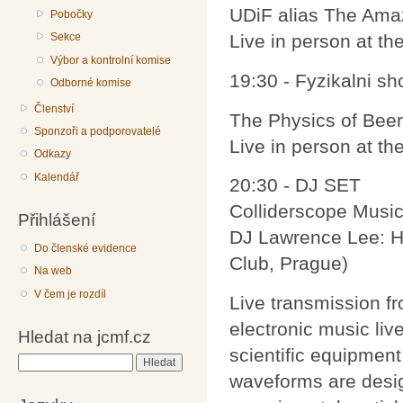
UDiF alias The Amaz
Pobočky
Sekce
Live in person at th
Výbor a kontrolní komise
19:30 - Fyzikalni sh
Odborné komise
Členství
The Physics of Beer
Sponzoři a podporovatelé
Live in person at th
Odkazy
Kalendář
20:30 - DJ SET
Colliderscope Musi
Přihlášení
DJ Lawrence Lee: Ha
Do členské evidence
Club, Prague)
Na web
V čem je rozdíl
Live transmission fr
electronic music liv
Hledat na jcmf.cz
scientific equipment
Hledat
waveforms are desig