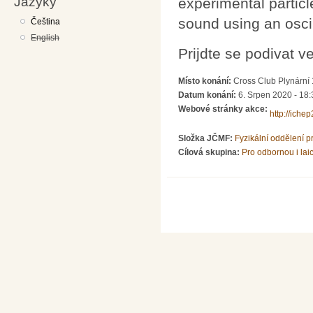
Jazyky
experimental particl
sound using an osci
Čeština
English
Prijdte se podivat v
Místo konání:
Cross Club Plynární
Datum konání:
6. Srpen 2020 - 18:
Webové stránky akce:
http://iche
Složka JČMF:
Fyzikální oddělení 
Cílová skupina:
Pro odbornou i lai