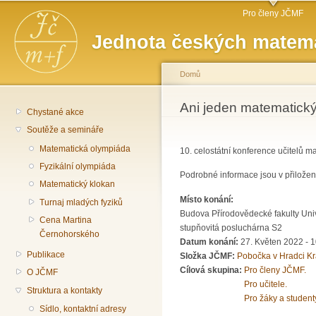
Hlavní menu
Př
Pro členy JČMF
hl
Jednota českých matema
o
Domů
Jste zde
Ani jeden matematický
Chystané akce
Soutěže a semináře
Matematická olympiáda
10. celostátní konference učitelů 
Fyzikální olympiáda
Podrobné informace jsou v přilože
Matematický klokan
Místo konání:
Turnaj mladých fyziků
Budova Přírodovědecké fakulty Uni
Cena Martina
stupňovitá posluchárna S2
Černohorského
Datum konání:
27. Květen 2022 - 
Publikace
Složka JČMF:
Pobočka v Hradci Kr
Cílová skupina:
Pro členy JČMF.
O JČMF
Pro učitele.
Struktura a kontakty
Pro žáky a student
Sídlo, kontaktní adresy