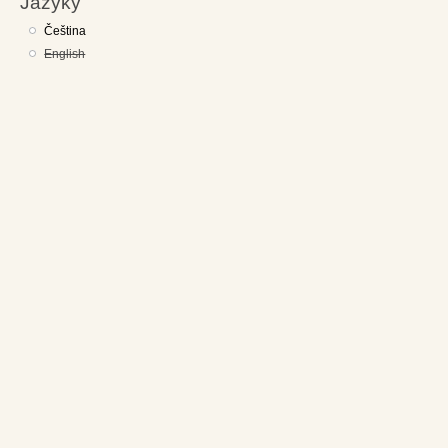
Jazyky
Čeština
English