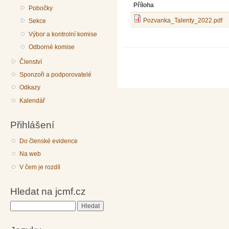
Příloha
Pobočky
Pozvanka_Talenty_2022.pdf
Sekce
Výbor a kontrolní komise
Odborné komise
Členství
Sponzoři a podporovatelé
Odkazy
Kalendář
Přihlášení
Do členské evidence
Na web
V čem je rozdíl
Hledat na jcmf.cz
Hledat