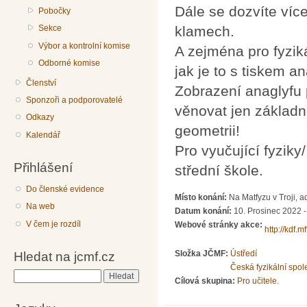
Dále se dozvíte víc
Pobočky
Sekce
klamech.
Výbor a kontrolní komise
A zejména pro fyzik
Odborné komise
jak je to s tiskem an
Členství
Zobrazení anaglyfu
Sponzoři a podporovatelé
věnovat jen základn
Odkazy
geometrii!
Kalendář
Pro vyučující fyziky
Přihlášení
střední škole.
Do členské evidence
Místo konání:
Na Matfyzu v Troji, 
Na web
Datum konání:
10. Prosinec 2022 -
V čem je rozdíl
Webové stránky akce:
http://kdf.
Složka JČMF:
Ústředí
Hledat na jcmf.cz
Česká fyzikální spol
Hledat
Cílová skupina:
Pro učitele.