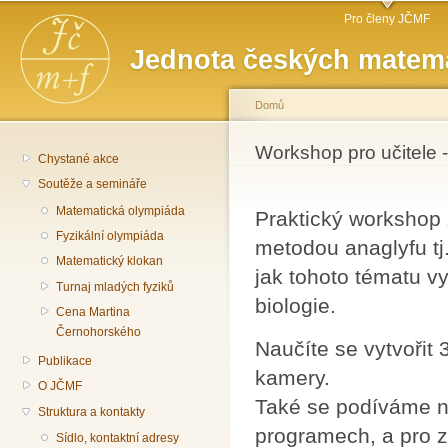
Hlavní menu
Př
Pro členy JČMF
hl
Jednota českých matema
o
Domů
Jste zde
Workshop pro učitele 
Chystané akce
Soutěže a semináře
Matematická olympiáda
Praktický workshop
Fyzikální olympiáda
metodou anaglyfu tj.
Matematický klokan
jak tohoto tématu v
Turnaj mladých fyziků
biologie.
Cena Martina
Černohorského
Naučíte se vytvořit
Publikace
kamery.
O JČMF
Také se podíváme na
Struktura a kontakty
programech, a pro 
Sídlo, kontaktní adresy