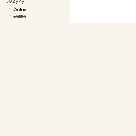
Jazyky
Čeština
English