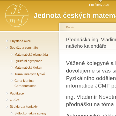
Hlavní menu
Př
Pro členy JČMF
hl
Jednota českých matema
o
Domů
Jste zde
Přednáška ing. Vladim
Chystané akce
našeho kalendáře
Soutěže a semináře
Matematická olympiáda
Fyzikální olympiáda
Vážené kolegyně a 
Matematický klokan
dovolujeme si vás s
Turnaj mladých fyziků
Fyzikálního oddělen
Cena Martina
informatice JČMF p
Černohorského
Publikace
ing. Vladimír Novot
O JČMF
přednášku na téma
Struktura a kontakty
Sídlo, kontaktní adresy
Astronomické základ