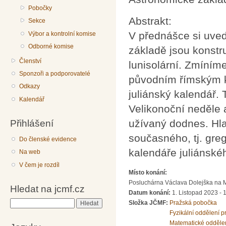
Pobočky
Abstrakt:
Sekce
V přednášce si uved
Výbor a kontrolní komise
Odborné komise
základě jsou konstru
Členství
lunisolární. Zmíním
Sponzoři a podporovatelé
původním římským k
Odkazy
juliánský kalendář.
Kalendář
Velikonoční neděle 
Přihlášení
užívaný dodnes. Hl
současného, tj. gre
Do členské evidence
kalendáře juliánské
Na web
V čem je rozdíl
Místo konání:
Posluchárna Václava Dolejška na Mat
Hledat na jcmf.cz
Datum konání:
1. Listopad 2023 - 
Složka JČMF:
Pražská pobočka
Hledat
Fyzikální oddělení 
Matematické odděle