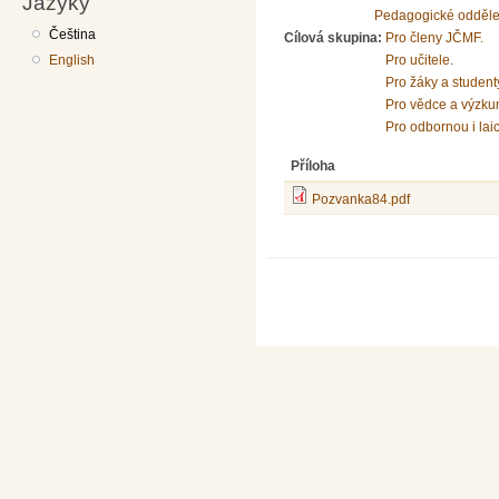
Jazyky
Pedagogické odděle
Čeština
Cílová skupina:
Pro členy JČMF.
English
Pro učitele.
Pro žáky a student
Pro vědce a výzku
Pro odbornou i lai
Příloha
Pozvanka84.pdf