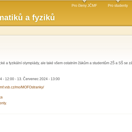
Přejít k
Pro členy JČMF
Pro studenty
hlavnímu
atiků a fyziků
obsahu
ké a fyzikální olympiády, ale také všem ostatním žákům a studentům ZŠ a SŠ se zá
4 - 12:00
-
13. Červenec 2024 - 13:00
jcmf.vsb.cz/mo/MOFOstranky/
ka
enty.