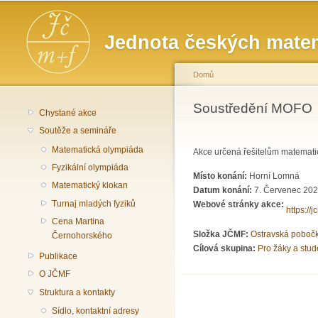
Hlavní menu
Jednota českých matem
Domů
Jste zde
Soustředění MOFO
Chystané akce
Soutěže a semináře
Matematická olympiáda
Akce určená řešitelům matematic
Fyzikální olympiáda
Místo konání:
Horní Lomná
Matematický klokan
Datum konání:
7. Červenec 202
Turnaj mladých fyziků
Webové stránky akce:
https://
Cena Martina
Složka JČMF:
Ostravská poboč
Černohorského
Cílová skupina:
Pro žáky a stud
Publikace
O JČMF
Struktura a kontakty
Sídlo, kontaktní adresy