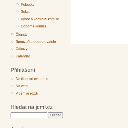
Pobočky
Sekce
Výbor a kontrolní komise
Odborné komise
Členství
Sponzoři a podporovatelé
Odkazy
Kalendář
Přihlášení
Do členské evidence
Na web
V čem je rozdíl
Hledat na jcmf.cz
Hledat