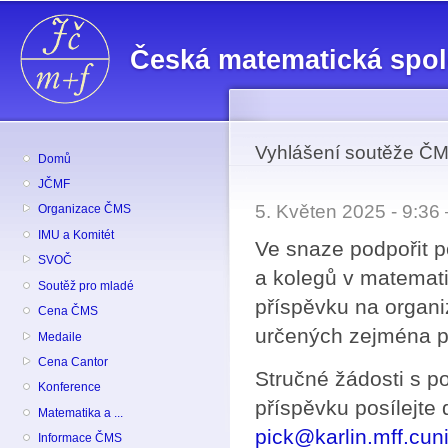
Př
hl
Česká matematická spo
o
Vyhlášení soutěže ČM
Domů
JČMF
5. Květen 2025 - 9:3
Organizace ČMS
IMU a Komitét
Ve snaze podpořit p
SVOČ
a kolegů v matemat
Soutěž pro mladé
příspěvku na organi
Cena ČMS
určených zejména pr
Medaile
Cena Cantor
Stručné žádosti s 
Konference
příspěvku posílejte
Matematika a ...
pick@karlin.mff.cun
Informace ČMS