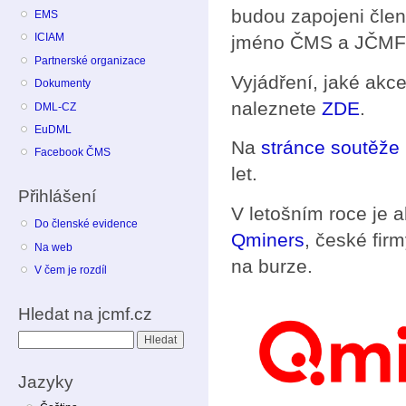
budou zapojeni čle
EMS
ICIAM
jméno ČMS a JČMF 
Partnerské organizace
Vyjádření, jaké akc
Dokumenty
naleznete
ZDE
.
DML-CZ
EuDML
Na
stránce soutěže
Facebook ČMS
let.
Přihlášení
V letošním roce je 
Do členské evidence
Qminers
, české fir
Na web
na burze.
V čem je rozdíl
Hledat na jcmf.cz
Hledat
Jazyky