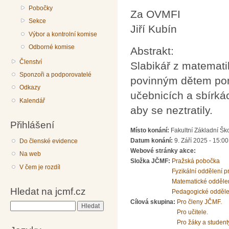
Pobočky
Za OVMFI
Sekce
Jiří Kubín
Výbor a kontrolní komise
Odborné komise
Abstrakt:
Členství
Slabikář z matemati
Sponzoři a podporovatelé
povinným dětem pomo
Odkazy
učebnicích a sbírkác
Kalendář
aby se neztratily.
Přihlášení
Místo konání:
Fakultní Základní Šk
Datum konání:
9. Září 2025 - 15:00
Do členské evidence
Webové stránky akce:
Na web
Složka JČMF:
Pražská pobočka
V čem je rozdíl
Fyzikální oddělení 
Matematické odděle
Hledat na jcmf.cz
Pedagogické odděle
Cílová skupina:
Pro členy JČMF.
Hledat
Pro učitele.
Pro žáky a student