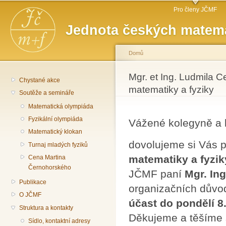
Hlavní menu
Př
Pro členy JČMF
hl
Jednota českých matema
o
Domů
Jste zde
Mgr. et Ing. Ludmila 
Chystané akce
matematiky a fyziky
Soutěže a semináře
Matematická olympiáda
Fyzikální olympiáda
Vážené kolegyně a 
Matematický klokan
dovolujeme si Vás 
Turnaj mladých fyziků
matematiky a fyzik
Cena Martina
Černohorského
JČMF paní
Mgr. In
Publikace
organizačních důvo
O JČMF
účast do pondělí 8
Struktura a kontakty
Děkujeme a těšíme 
Sídlo, kontaktní adresy