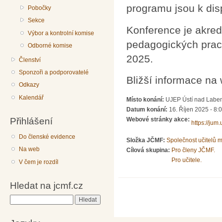
programu jsou k disp
Pobočky
Sekce
Konference je akre
Výbor a kontrolní komise
pedagogických pra
Odborné komise
2025.
Členství
Sponzoři a podporovatelé
Bližší informace na
Odkazy
Kalendář
Místo konání:
UJEP Ústí nad Labe
Datum konání:
16. Říjen 2025 - 8:
Přihlášení
Webové stránky akce:
https://jum.
Do členské evidence
Složka JČMF:
Společnost učitelů 
Na web
Cílová skupina:
Pro členy JČMF.
Pro učitele.
V čem je rozdíl
Hledat na jcmf.cz
Hledat