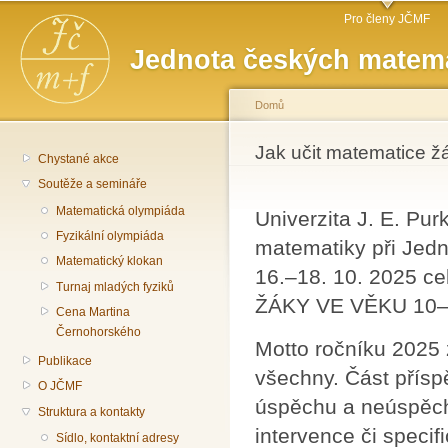
Hlavní menu
Př
Pro členy JČMF
hl
Jednota českých matema
o
Domů
Jste zde
Jak učit matematice ž
Chystané akce
Soutěže a semináře
Matematická olympiáda
Univerzita J. E. Pu
Fyzikální olympiáda
matematiky při Jed
Matematický klokan
16.–18. 10. 2025 c
Turnaj mladých fyziků
ŽÁKY VE VĚKU 10–
Cena Martina
Černohorského
Motto ročníku 2025
Publikace
všechny. Část přísp
O JČMF
úspěchu a neúspěc
Struktura a kontakty
intervence či speci
Sídlo, kontaktní adresy