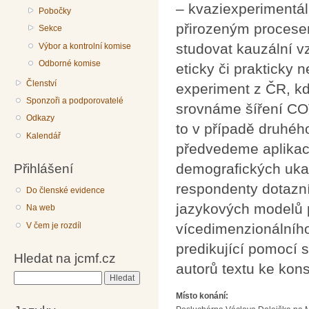
– kvaziexperimentál
Pobočky
přirozeným procese
Sekce
studovat kauzální v
Výbor a kontrolní komise
Odborné komise
eticky či prakticky
Členství
experiment z ČR, kde
Sponzoři a podporovatelé
srovnáme šíření CO
Odkazy
to v případě druhého
Kalendář
předvedeme aplikaci
Přihlášení
demografických ukaz
respondenty dotazn
Do členské evidence
jazykových modelů p
Na web
V čem je rozdíl
vícedimenzionálníh
predikující pomocí 
Hledat na jcmf.cz
autorů textu ke kons
Hledat
Místo konání: