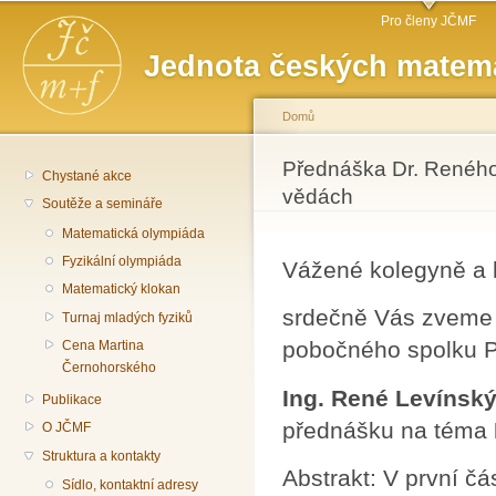
Hlavní menu
Př
Pro členy JČMF
hl
Jednota českých matema
o
Domů
Jste zde
Přednáška Dr. Reného
Chystané akce
vědách
Soutěže a semináře
Matematická olympiáda
Fyzikální olympiáda
Vážené kolegyně a 
Matematický klokan
srdečně Vás zveme 
Turnaj mladých fyziků
pobočného spolku P
Cena Martina
Černohorského
Ing. René Levínský
Publikace
přednášku na téma
O JČMF
Struktura a kontakty
Abstrakt: V první č
Sídlo, kontaktní adresy