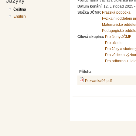
Jazyky
Posluchárna Václava Dolejška na Mat
Datum konání:
12. Listopad 2025 -
Čeština
Složka JČMF:
Pražská pobočka
English
Fyzikální oddělení 
Matematické odděle
Pedagogické odděle
Cílová skupina:
Pro členy JČMF.
Pro učitele.
Pro žáky a student
Pro vědce a výzku
Pro odbornou i lai
Příloha
Pozvanka96.pdf