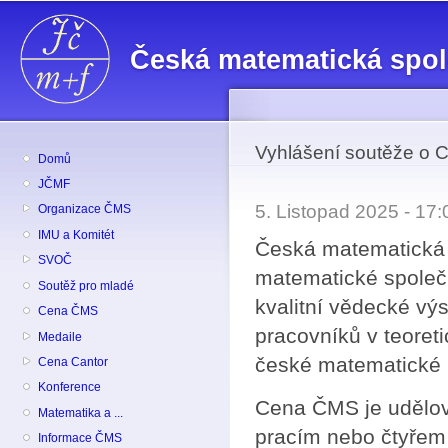
Př
hl
Česká matematická spo
o
Vyhlášení soutěže o 
Domů
JČMF
5. Listopad 2025 - 17
Organizace ČMS
IMU a Komitét
Česká matematická 
SVOČ
matematické společ
Soutěž pro mladé
kvalitní vědecké vý
Cena ČMS
pracovníků v teoret
Medaile
české matematické 
Cena Cantor
Konference
Cena ČMS je udělová
Matematika a ...
pracím nebo čtyřem 
Informace ČMS