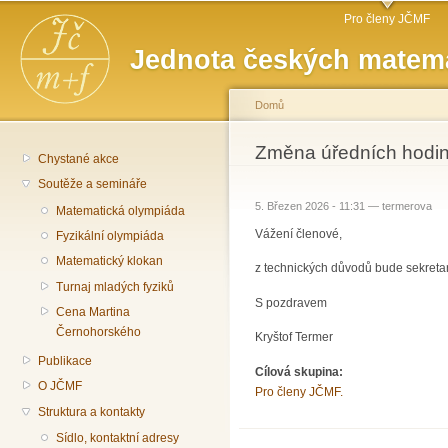
Hlavní menu
Př
Pro členy JČMF
hl
Jednota českých matema
o
Domů
Jste zde
Změna úředních hodi
Chystané akce
Soutěže a semináře
5. Březen 2026 - 11:31 —
termerova
Matematická olympiáda
Vážení členové,
Fyzikální olympiáda
Matematický klokan
z technických důvodů bude sekretar
Turnaj mladých fyziků
S pozdravem
Cena Martina
Černohorského
Kryštof Termer
Publikace
Cílová skupina:
O JČMF
Pro členy JČMF.
Struktura a kontakty
Sídlo, kontaktní adresy