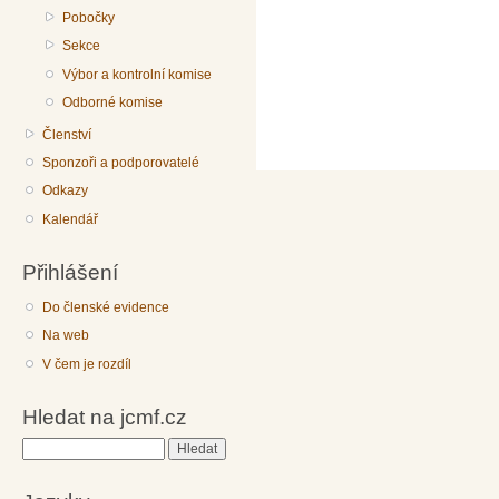
Pobočky
Sekce
Výbor a kontrolní komise
Odborné komise
Členství
Sponzoři a podporovatelé
Odkazy
Kalendář
Přihlášení
Do členské evidence
Na web
V čem je rozdíl
Hledat na jcmf.cz
Hledat