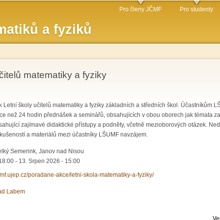
Přejít k
Pro členy JČMF
Pro studenty
hlavnímu
atiků a fyziků
obsahu
čitelů matematiky a fyziky
 Letní školy učitelů matematiky a fyziky základních a středních škol. Účastníkům 
íce než 24 hodin přednášek a seminářů, obsahujících v obou oborech jak témata 
sahující zajímavé didaktické přístupy a podněty, včetně mezioborových otázek. Ned
 zkušeností a materiálů mezi účastníky LŠUMF navzájem.
lký Semerink, Janov nad Nisou
18:00
-
13. Srpen 2026 - 15:00
jcmf.ujep.cz/poradane-akce/letni-skola-matematiky-a-fyziky/
nad Labem
Ve