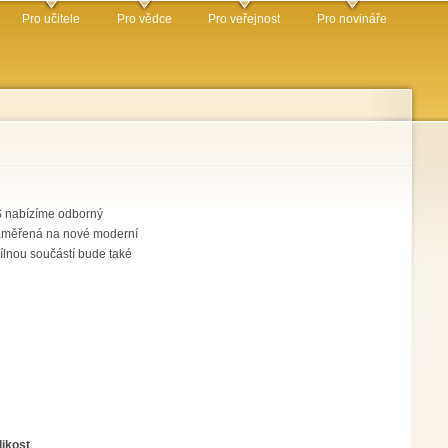
Pro učitele
Pro vědce
Pro veřejnost
Pro novináře
LŠ nabízíme odborný
zaměřená na nové moderní
ílnou součástí bude také
likost