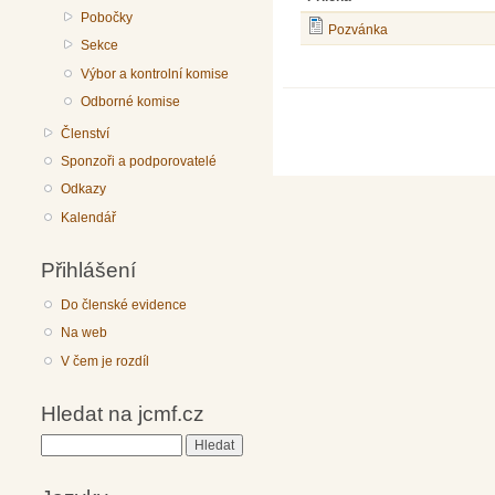
Pobočky
Pozvánka
Sekce
Výbor a kontrolní komise
Odborné komise
Členství
Sponzoři a podporovatelé
Odkazy
Kalendář
Přihlášení
Do členské evidence
Na web
V čem je rozdíl
Hledat na jcmf.cz
Hledat