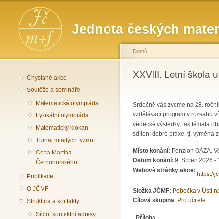
Hlavní menu
Jednota českých matem
Domů
Jste zde
XXVIII. Letní škola u
Chystané akce
Soutěže a semináře
Matematická olympiáda
Srdečně vás zveme na 28. ročník
vzdělávací program v rozsahu v
Fyzikální olympiáda
vědecké výsledky, tak témata ob
Matematický klokan
sdílení dobré praxe, tj. výměna
Turnaj mladých fyziků
Místo konání:
Penzion OÁZA, Ve
Cena Martina
Datum konání:
9. Srpen 2026 - 
Černohorského
Webové stránky akce:
https://
Publikace
O JČMF
Složka JČMF:
Pobočka v Ústí 
Cílová skupina:
Pro učitele.
Struktura a kontakty
Sídlo, kontaktní adresy
Příloha