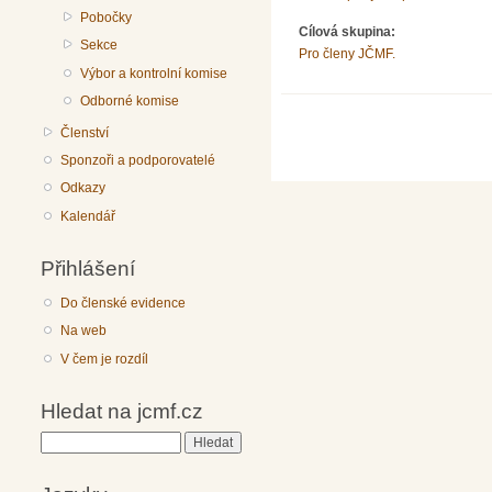
Pobočky
Cílová skupina:
Sekce
Pro členy JČMF.
Výbor a kontrolní komise
Odborné komise
Členství
Sponzoři a podporovatelé
Odkazy
Kalendář
Přihlášení
Do členské evidence
Na web
V čem je rozdíl
Hledat na jcmf.cz
Hledat