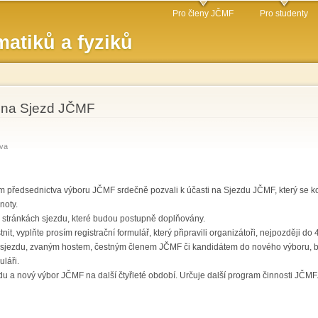
Přejít k
Pro členy JČMF
Pro studenty
hlavnímu
atiků a fyziků
obsahu
e na Sjezd JČMF
va
předsednictva výboru JČMF srdečně pozvali k účasti na Sjezdu JČMF, který se koná
noty.
 stránkách sjezdu, které budou postupně doplňovány.
it, vyplňte prosím registrační formulář, který připravili organizátoři, nejpozději do 4
sjezdu, zvaným hostem, čestným členem JČMF či kandidátem do nového výboru, b
uláři.
 a nový výbor JČMF na další čtyřleté období. Určuje další program činnosti JČMF