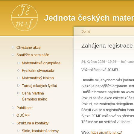
Hlavní menu
Jednota českých matem
Domů
Jste zde
Zahájena registrac
Chystané akce
Soutěže a semináře
24. Květen 2026 - 19:24 —
hofmano
Matematická olympiáda
Vážení členové JČMF!
Fyzikální olympiáda
Matematický klokan
Dovolte mi, abychom vás jménem 
Turnaj mladých fyziků
Sjezd je nejvyšším orgánem Jed
Další informace najdete na www
Cena Martina
Pokud se této akce chcete zúčastn
Černohorského
Pokud jste zvoleným delegátem 
Publikace
účasti zvolíte v registračním form
O JČMF
Sjezd JČMF volí nového předsedu
Těšíme se na setkání v Liberci.
Struktura a kontakty
Sídlo, kontaktní adresy
Web:
https://jcmf.fp.tul.cz/