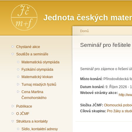
Hlavní menu
Jednota českých matem
Domů
Jste zde
Seminář pro řešitele
Chystané akce
Soutěže a semináře
Matematická olympiáda
Seminář pro zájemce o řešení ú
Fyzikální olympiáda
Matematický klokan
Místo konání:
Přírodovědecká fa
Turnaj mladých fyziků
Datum konání:
9. Říjen 2026 - 
Cena Martina
Webové stránky akce:
http://w
Černohorského
Složka JČMF:
Olomoucká pobo
Publikace
Cílová skupina:
Pro žáky a stud
O JČMF
Struktura a kontakty
Sídlo, kontaktní adresy