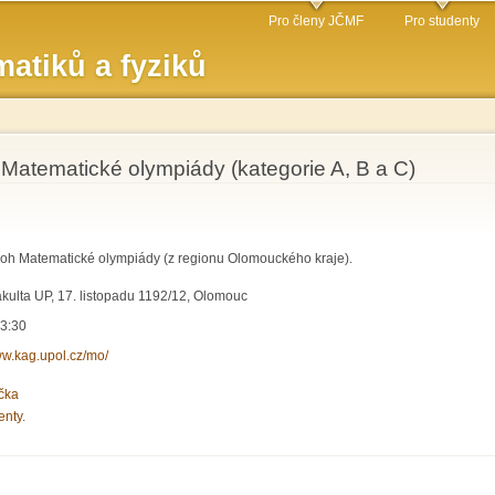
Přejít k
Pro členy JČMF
Pro studenty
hlavnímu
atiků a fyziků
obsahu
 Matematické olympiády (kategorie A, B a C)
loh Matematické olympiády (z regionu Olomouckého kraje).
kulta UP, 17. listopadu 1192/12, Olomouc
13:30
ww.kag.upol.cz/mo/
čka
enty.