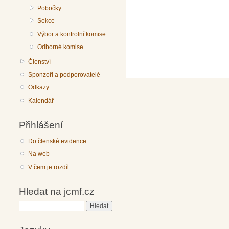
Pobočky
Sekce
Výbor a kontrolní komise
Odborné komise
Členství
Sponzoři a podporovatelé
Odkazy
Kalendář
Přihlášení
Do členské evidence
Na web
V čem je rozdíl
Hledat na jcmf.cz
Hledat