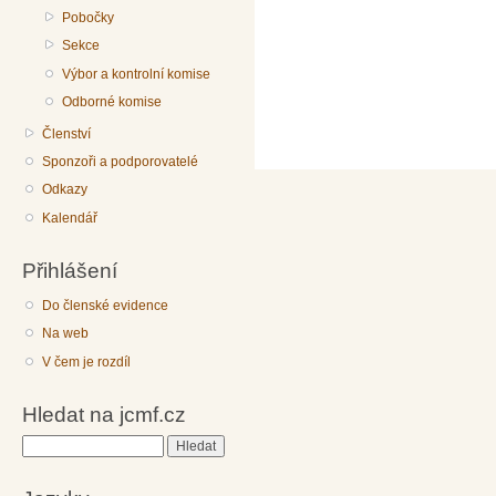
Pobočky
Sekce
Výbor a kontrolní komise
Odborné komise
Členství
Sponzoři a podporovatelé
Odkazy
Kalendář
Přihlášení
Do členské evidence
Na web
V čem je rozdíl
Hledat na jcmf.cz
Hledat