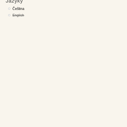
Jazyky
Čeština
English