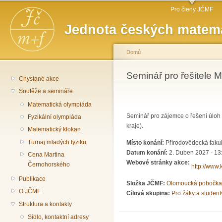
Hlavní menu
Př
Pro členy JČMF
hl
Jednota českých matema
o
Domů
Jste zde
Seminář pro řešitele 
Chystané akce
Soutěže a semináře
Matematická olympiáda
Seminář pro zájemce o řešení úlo
Fyzikální olympiáda
kraje).
Matematický klokan
Turnaj mladých fyziků
Místo konání:
Přírodovědecká fakul
Datum konání:
2. Duben 2027 - 13
Cena Martina
Webové stránky akce:
Černohorského
http://www.
Publikace
Složka JČMF:
Olomoucká pobočka
O JČMF
Cílová skupina:
Pro žáky a student
Struktura a kontakty
Sídlo, kontaktní adresy