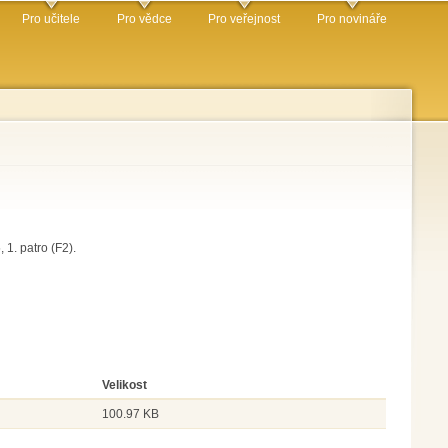
Pro učitele
Pro vědce
Pro veřejnost
Pro novináře
 1. patro (F2).
Velikost
100.97 KB