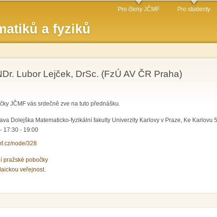
Přejít k
Pro členy JČMF
Pro studenty
hlavnímu
atiků a fyziků
obsahu
NDr. Lubor Lejček, DrSc. (FzÚ AV ČR Praha)
očky JČMF vás srdečně zve na tuto přednášku.
va Dolejška Matematicko-fyzikální fakulty Univerzity Karlovy v Praze, Ke Karlovu 5,
 -
17:30
-
19:00
cmf.cz/node/328
ní pražské pobočky
laickou veřejnost.