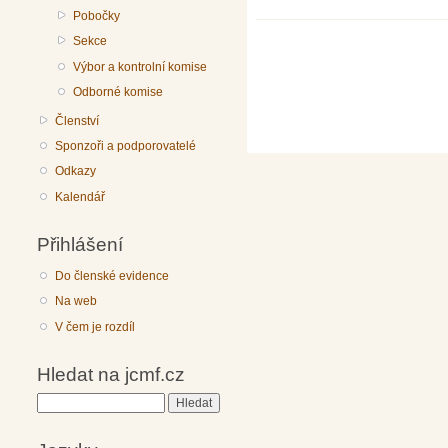
Pobočky
Sekce
Výbor a kontrolní komise
Odborné komise
Členství
Sponzoři a podporovatelé
Odkazy
Kalendář
Přihlášení
Do členské evidence
Na web
V čem je rozdíl
Hledat na jcmf.cz
Hledat