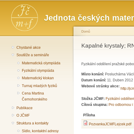
Hlavní menu
Jednota českých matem
Domů
Jste zde
Kapalné krystaly; R
Chystané akce
Soutěže a semináře
Matematická olympiáda
Fyzikální oddělení pražské pob
Fyzikální olympiáda
Místo konání:
Posluchárna Václa
Matematický klokan
Datum konání:
11. Duben 2012
Turnaj mladých fyziků
Webové stránky akce:
http://j
Cena Martina
Složka JČMF:
Fyzikální odděle
Černohorského
Cílová skupina:
Pro odbornou i 
Publikace
Příloha
O JČMF
Struktura a kontakty
PozvankaJCMFLejcek.pdf
Sídlo, kontaktní adresy