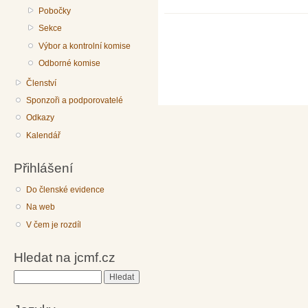
Pobočky
Sekce
Výbor a kontrolní komise
Odborné komise
Členství
Sponzoři a podporovatelé
Odkazy
Kalendář
Přihlášení
Do členské evidence
Na web
V čem je rozdíl
Hledat na jcmf.cz
Hledat