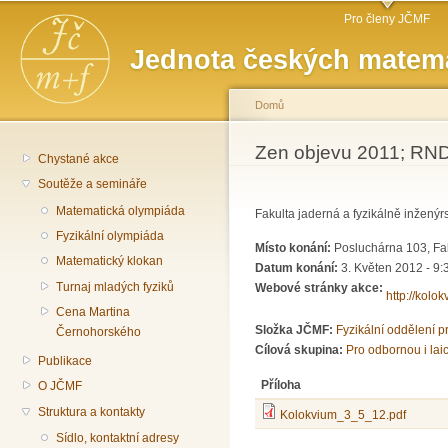
Hlavní menu
Př
Pro členy JČMF
hl
Jednota českých matema
o
Domů
Jste zde
Zen objevu 2011; RNDr
Chystané akce
Soutěže a semináře
Matematická olympiáda
Fakulta jaderná a fyzikálně inžený
Fyzikální olympiáda
Místo konání:
Posluchárna 103, Fak
Matematický klokan
Datum konání:
3. Květen 2012 -
9:
Turnaj mladých fyziků
Webové stránky akce:
http://kolokv
Cena Martina
Složka JČMF:
Fyzikální oddělení 
Černohorského
Cílová skupina:
Pro odbornou i lai
Publikace
Příloha
O JČMF
Struktura a kontakty
Kolokvium_3_5_12.pdf
Sídlo, kontaktní adresy