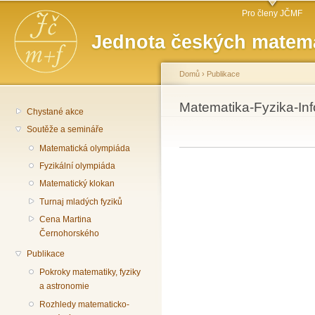
Hlavní menu
Př
Pro členy JČMF
hl
Jednota českých matema
o
Domů
›
Publikace
Jste zde
Matematika-Fyzika-Inf
Chystané akce
Soutěže a semináře
Matematická olympiáda
Fyzikální olympiáda
Matematický klokan
Turnaj mladých fyziků
Cena Martina
Černohorského
Publikace
Pokroky matematiky, fyziky
a astronomie
Rozhledy matematicko-