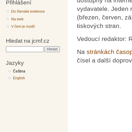
dostupný na intern
Přihlášení
vydavatele. Jeden 
Do členské evidence
(březen, červen, zá
Na web
tiskových stran.
V čem je rozdíl
Vedoucí redaktor: 
Hledat na jcmf.cz
Hledat
Na
stránkách časo
čísel a další dopro
Jazyky
Čeština
English