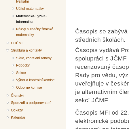
fyzikální
Učitel matematiky
Matematika-Fyzika-
Informatika
Názvy a značky školské
Časopis se zabývá 
matematiky
středních školách.
O JČMF
Časopis vydává Prom
Struktura a kontakty
spolupráci s JČMF,
Sídlo, kontaktní adresy
recenzovaný časop
Pobočky
Sekce
Rady pro vědu, výz
Výbor a kontrolní komise
uveřejňuje v české
Odborné komise
je alternativním č
Členství
sekcí JČMF.
Sponzoři a podporovatelé
Odkazy
Časopis MFI od 22.
Kalendář
elektronické podob