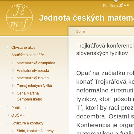
Hlavní menu
Př
Pro členy JČMF
hl
Jednota českých matema
o
Domů
Jste zde
Trojkráľová konferenc
Chystané akce
slovenských fyzikov
Soutěže a semináře
Matematická olympiáda
Fyzikální olympiáda
Opať na začiatku ro
Matematický klokan
konať Trojkráľová k
Turnaj mladých fyziků
neformálne stretnut
Cena Martina
fyzikov, ktorí pôsob
Černohorského
Tí, ktorí by radi pr
Publikace
decembra. Ostatní su
O JČMF
Struktura a kontakty
Konferencia je org
Sídlo, kontaktní adresy
matematikov a fyzik