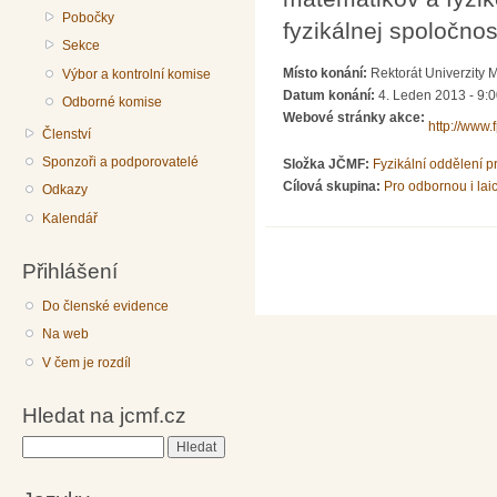
Pobočky
fyzikálnej spoločnost
Sekce
Místo konání:
Rektorát Univerzity 
Výbor a kontrolní komise
Datum konání:
4. Leden 2013 - 9:
Odborné komise
Webové stránky akce:
http://www.
Členství
Sponzoři a podporovatelé
Složka JČMF:
Fyzikální oddělení 
Cílová skupina:
Pro odbornou i lai
Odkazy
Kalendář
Přihlášení
Do členské evidence
Na web
V čem je rozdíl
Hledat na jcmf.cz
Hledat