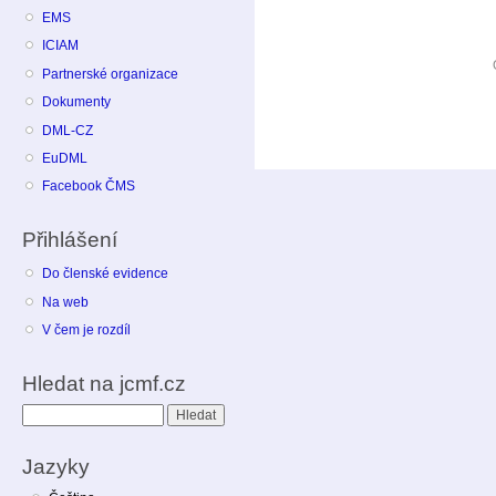
EMS
ICIAM
Partnerské organizace
Dokumenty
DML-CZ
EuDML
Facebook ČMS
Přihlášení
Do členské evidence
Na web
V čem je rozdíl
Hledat na jcmf.cz
Hledat
Jazyky