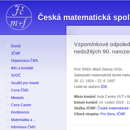
Př
hl
Česká matematická spo
o
Vzpomínkové odpoledne
Domů
nedožitých 90. naroze
JČMF
Organizace ČMS
IMU a Komitét
Prof. RNDr. Miloš Zlámal, DrSc.
Zakladatel matematické teorie met
SVOČ
30. 12. 1924 – 22. 6. 1997
Soutěž pro mladé
Leták ke stažení
ZDE.
Cena ČMS
Místo konání:
Aula Centra VUT v B
Medaile
Datum konání:
14. Leden 2015 -
1
Cena Cantor
Složka JČMF:
Česká matematická 
Konference
Cílová skupina:
Pro členy JČMF.
Matematika a ...
Informace ČMS