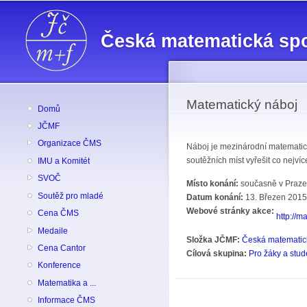
Česká matematická sp
Matematický náboj
Domů
JČMF
Organizace ČMS
Náboj je mezinárodní matematick
soutěžních míst vyřešit co nejvíc
IMU a Komitét
SVOČ
Místo konání:
současně v Praze,
Soutěž pro mladé
Datum konání:
13. Březen 2015
Webové stránky akce:
Cena ČMS
http://m
Medaile
Složka JČMF:
Česká matematic
Cena Cantor
Cílová skupina:
Pro žáky a stud
Konference
Matematika a ...
Informace ČMS