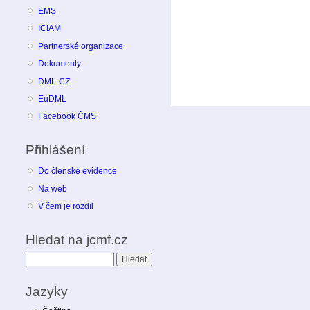
EMS
ICIAM
Partnerské organizace
Dokumenty
DML-CZ
EuDML
Facebook ČMS
Přihlášení
Do členské evidence
Na web
V čem je rozdíl
Hledat na jcmf.cz
Hledat
Jazyky