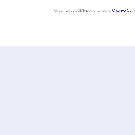
Obsah webu JČMF
podléhá licenci
Creative Co