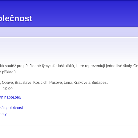
Přejít k
hlavnímu
olečnost
obsahu
á soutěž pro pětičlenné týmy středoškoláků, které reprezentují jednotlivé školy. 
e příkladů.
 Opavě, Bratislavě, Košicích, Pasově, Linci, Krakově a Budapešti.
 - 10:00
ath.naboj.org/
ká společnost
enty.