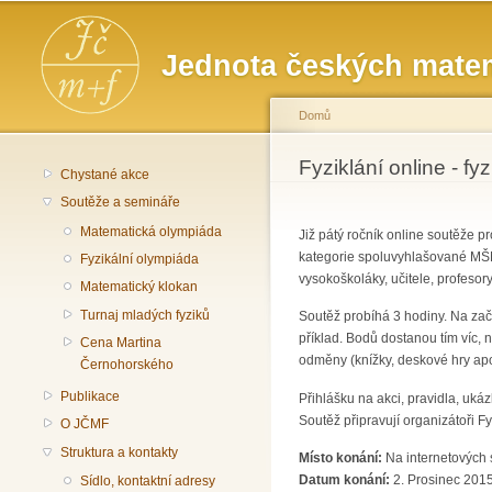
Hlavní menu
Jednota českých matem
Domů
Jste zde
Fyziklání online - fy
Chystané akce
Soutěže a semináře
Matematická olympiáda
Již pátý ročník online soutěže p
kategorie spoluvyhlašované MŠMT
Fyzikální olympiáda
vysokoškoláky, učitele, profesory.
Matematický klokan
Turnaj mladých fyziků
Soutěž probíhá 3 hodiny. Na začá
příklad. Bodů dostanou tím víc, 
Cena Martina
odměny (knížky, deskové hry apo
Černohorského
Publikace
Přihlášku na akci, pravidla, uká
Soutěž připravují organizátoři
O JČMF
Struktura a kontakty
Místo konání:
Na internetových s
Datum konání:
2. Prosinec 201
Sídlo, kontaktní adresy