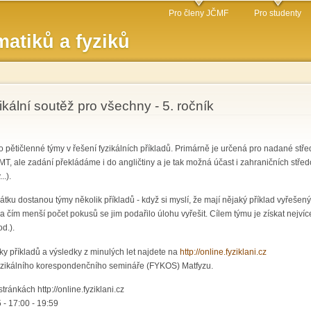
Přejít k
Pro členy JČMF
Pro studenty
hlavnímu
atiků a fyziků
obsahu
zikální soutěž pro všechny - 5. ročník
ro pětičlenné týmy v řešení fyzikálních příkladů. Primárně je určená pro nadané stř
, ale zadání překládáme i do angličtiny a je tak možná účast i zahraničních střed
..).
tku dostanou týmy několik příkladů - když si myslí, že mají nějaký příklad vyřešen
na čím menší počet pokusů se jim podařilo úlohu vyřešit. Cílem týmu je získat nej
d.).
zky příkladů a výsledky z minulých let najdete na
http://online.fyziklani.cz
 Fyzikálního korespondenčního semináře (FYKOS) Matfyzu.
tránkách http://online.fyziklani.cz
5 -
17:00
-
19:59