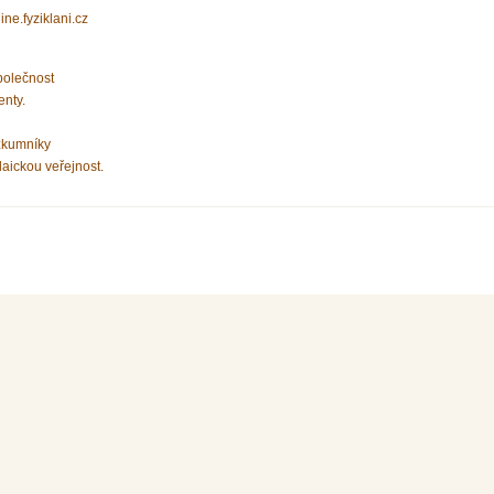
line.fyziklani.cz
polečnost
enty.
zkumníky
laickou veřejnost.