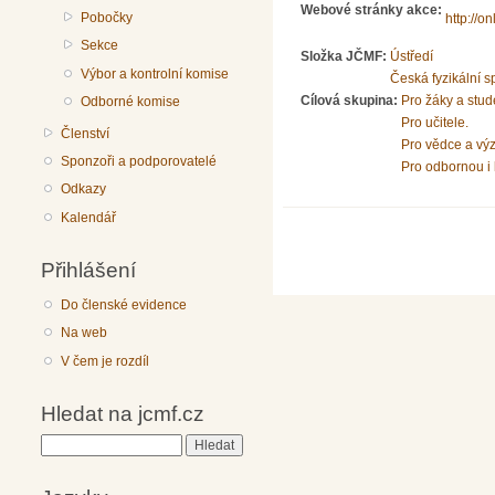
Webové stránky akce:
Pobočky
http://on
Sekce
Složka JČMF:
Ústředí
Výbor a kontrolní komise
Česká fyzikální s
Cílová skupina:
Pro žáky a stud
Odborné komise
Pro učitele.
Členství
Pro vědce a vý
Sponzoři a podporovatelé
Pro odbornou i 
Odkazy
Kalendář
Přihlášení
Do členské evidence
Na web
V čem je rozdíl
Hledat na jcmf.cz
Hledat