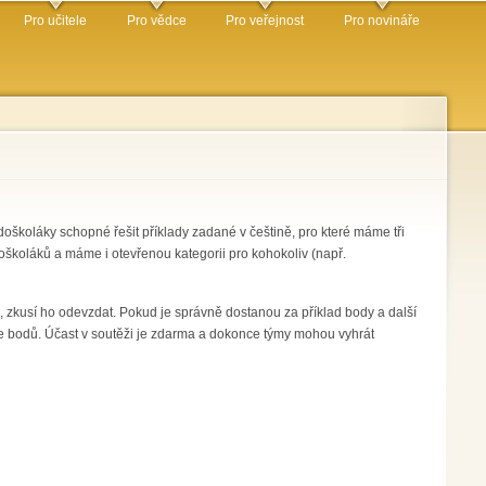
Pro učitele
Pro vědce
Pro veřejnost
Pro novináře
edoškoláky schopné řešit příklady zadané v češtině, pro které máme tři
oškoláků a máme i otevřenou kategorii pro kohokoliv (např.
ý, zkusí ho odevzdat. Pokud je správně dostanou za příklad body a další
více bodů. Účast v soutěži je zdarma a dokonce týmy mohou vyhrát