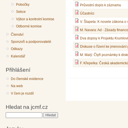
Pobočky
Průvodní dopis k záznamu
Sekce
Účastníci
Výbor a kontrolní komise
V. Šlapeta: K novele zákona o
Odborné komise
M. Navara: Ad - Zásady financ
Členství
Dva dopisy k Projektu Krumlov
Sponzoři a podporovatelé
Diskuse o řízení ke jmenování
Odkazy
M. Malý: Čtyři poznámky k disk
Kalendář
F. Křepelka: Česká akademick
Přihlášení
Do členské evidence
Na web
V čem je rozdíl
Hledat na jcmf.cz
Hledat