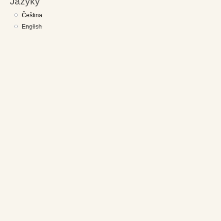
Jazyky
Čeština
English