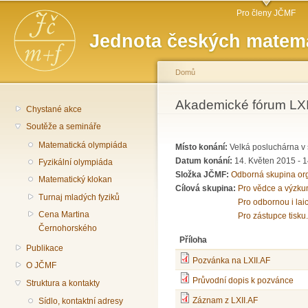
Hlavní menu
Př
Pro členy JČMF
hl
Jednota českých matema
o
Domů
Jste zde
Akademické fórum LXII
Chystané akce
Soutěže a semináře
Matematická olympiáda
Místo konání:
Velká posluchárna v 
Datum konání:
14. Květen 2015 -
1
Fyzikální olympiáda
Složka JČMF:
Odborná skupina or
Matematický klokan
Cílová skupina:
Pro vědce a výzku
Turnaj mladých fyziků
Pro odbornou i lai
Cena Martina
Pro zástupce tisku.
Černohorského
Příloha
Publikace
Pozvánka na LXII.AF
O JČMF
Průvodní dopis k pozvánce
Struktura a kontakty
Záznam z LXII.AF
Sídlo, kontaktní adresy