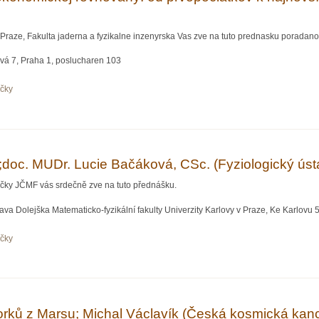
Praze, Fakulta jaderna a fyzikalne inzenyrska Vas zve na tuto prednasku poradanou
vá 7, Praha 1, poslucharen 103
očky
omickej rovnováhy: od prvopočiatkov k najnovším výsledkom; Katarína Cechlárová
;doc. MUDr. Lucie Bačáková, CSc. (Fyziologický ús
očky JČMF vás srdečně zve na tuto přednášku.
va Dolejška Matematicko-fyzikální fakulty Univerzity Karlovy v Praze, Ke Karlovu 5,
očky
. MUDr. Lucie Bačáková, CSc. (Fyziologický ústav AV ČR)
ků z Marsu; Michal Václavík (Česká kosmická kanc