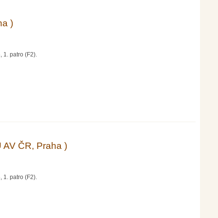
ha )
 1. patro (F2).
Ú AV ČR, Praha )
 1. patro (F2).