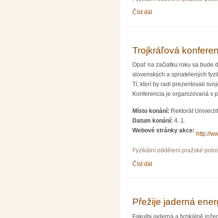
Číst dál
Pokroky luminiscenční sp
Trojkráľová konfere
Opať na začiatku roku sa bude d
slovenských a spriatelených fyzik
Tí, ktorí by radi prezentovali sv
Konferencia je organizovaná s p
Místo konání:
Rektorát Univerzi
Datum konání:
4. 1.
Webové stránky akce:
http://w
Fyzikální oddělení pražské pob
Číst dál
Trojkráľová konferencia 
Přežije jaderná ene
Fakulta jaderná a fyzikálně in