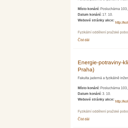
Místo konání:
Posluchárna 103, 
Datum konání:
17. 10.
Webové stránky akce:
http://ko
Fyzikální oddělení pražské pob
Číst dál
Přežije jaderná energeti
Energie-potraviny-k
Praha)
Fakulta jaderná a fyzikálně in
Místo konání:
Posluchárna 103, 
Datum konání:
3. 10.
Webové stránky akce:
http://ko
Fyzikální oddělení pražské pob
Číst dál
Energie-potraviny-klima 