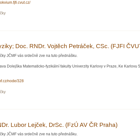
lokvium.fjfi.cvut.cz/
očky
iri Grygar, CSc. (FzU AV CR)
ziky; Doc. RNDr. Vojtěch Petráček, CSc. (FJFI ČVU
očky JČMF vás srdečně zve na tuto přednášku.
va Dolejška Matematicko-fyzikální fakulty Univerzity Karlovy v Praze, Ke Karlovu 5,
cmf.cz/node/328
očky
; Doc. RNDr. Vojtěch Petráček, CSc. (FJFI ČVUT Praha)
NDr. Lubor Lejček, DrSc. (FzÚ AV ČR Praha)
očky JČMF vás srdečně zve na tuto přednášku.