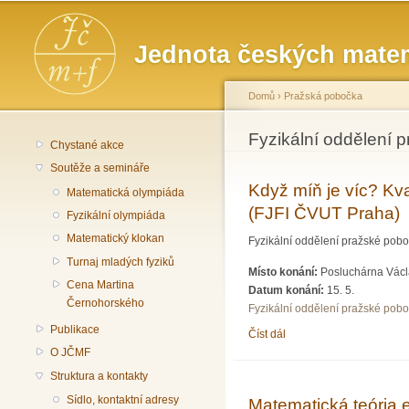
Hlavní menu
Jednota českých matem
Domů
›
Pražská pobočka
Jste zde
Fyzikální oddělení 
Chystané akce
Soutěže a semináře
Když míň je víc? Kva
Matematická olympiáda
(FJFI ČVUT Praha)
Fyzikální olympiáda
Matematický klokan
Fyzikální oddělení pražské pob
Turnaj mladých fyziků
Místo konání:
Posluchárna Václa
Cena Martina
Datum konání:
15. 5.
Černohorského
Fyzikální oddělení pražské pob
Publikace
Číst dál
Když míň je víc? Kvantov
O JČMF
Struktura a kontakty
Sídlo, kontaktní adresy
Matematická teória 