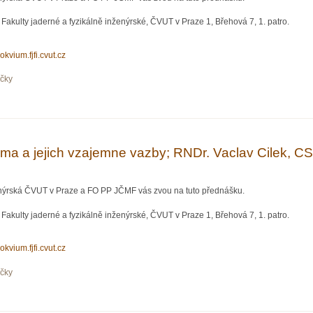
Fakulty jaderné a fyzikálně inženýrské, ČVUT v Praze 1, Břehová 7, 1. patro.
lokvium.fjfi.cvut.cz
očky
ka v EU?;Václav Bartuška (velvyslanec České republiky pro otázky energetické bez
lima a jejich vzajemne vazby; RNDr. Vaclav Ci­lek, 
ženýrská ČVUT v Praze a FO PP JČMF vás zvou na tuto přednášku.
Fakulty jaderné a fyzikálně inženýrské, ČVUT v Praze 1, Břehová 7, 1. patro.
lokvium.fjfi.cvut.cz
očky
a jejich vzajemne vazby; RNDr. Vaclav Ci­lek, CSc.(Geologicky ustav Akademie ve