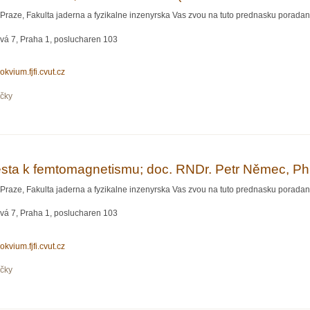
Praze, Fakulta jaderna a fyzikalne inzenyrska Vas zvou na tuto prednasku poradano
vá 7, Praha 1, poslucharen 103
lokvium.fjfi.cvut.cz
očky
 Marsu; Michal Václavík (Česká kosmická kancelář)
esta k femtomagnetismu; doc. RNDr. Petr Němec, P
Praze, Fakulta jaderna a fyzikalne inzenyrska Vas zvou na tuto prednasku poradano
vá 7, Praha 1, poslucharen 103
lokvium.fjfi.cvut.cz
očky
 k femtomagnetismu; doc. RNDr. Petr Němec, Ph.D. (MFF UK)