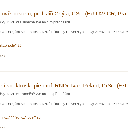
ově bosonu; prof. Jiří Chýla, CSc. (FzÚ AV ČR, Pra
očky JČMF vás srdečně zve na tuto přednášku.
va Dolejška Matematicko-fyzikální fakulty Univerzity Karlovy v Praze, Ke Karlovu 5,
cmf.cz/node/423
očky
bosonu; prof. Jiří Chýla, CSc. (FzÚ AV ČR, Praha )
ní spektroskopie,prof. RNDr. Ivan Pelant, DrSc. (Fz
očky JČMF vás srdečně zve na tuto přednášku.
va Dolejška Matematicko-fyzikální fakulty Univerzity Karlovy v Praze, Ke Karlovu 5,
jcmf.cz:444/?q=cz/node/423
očky