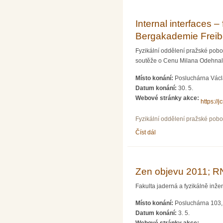
Internal interfaces 
Bergakademie Freib
Fyzikální oddělení pražské pob
soutěže o Cenu Milana Odehnala
Místo konání:
Posluchárna Václa
Datum konání:
30. 5.
Webové stránky akce:
https://
Fyzikální oddělení pražské pob
Číst dál
Internal interfaces – fu
Zen objevu 2011; RN
Fakulta jaderná a fyzikálně inž
Místo konání:
Posluchárna 103, 
Datum konání:
3. 5.