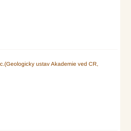
pečnosti)
CSc.(Geologicky ustav Akademie ved CR,
d CR, Praha)