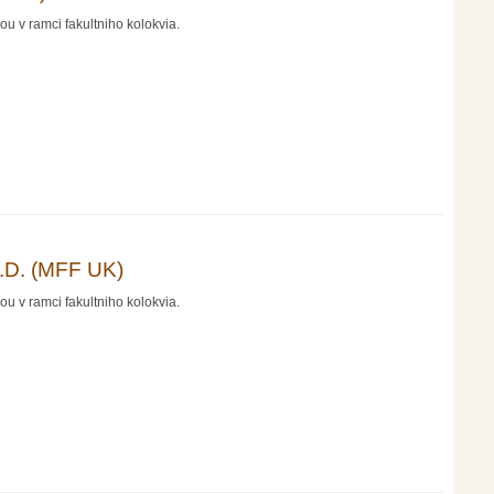
u v ramci fakultniho kolokvia.
h.D. (MFF UK)
u v ramci fakultniho kolokvia.