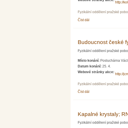
Webové stránky akce:
http://ko
Fyzikální oddělení pražské pob
Číst dál
Zen objevu 2011; RNDr. J
Budoucnost české fy
Fyzikální oddělení pražské pob
Místo konání:
Posluchárna Václa
Datum konání:
25. 4.
Webové stránky akce:
http://j
Fyzikální oddělení pražské pob
Číst dál
Budoucnost české fyziky
Kapalné krystaly; R
Fyzikální oddělení pražské pob