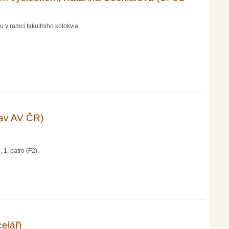
 v ramci fakultniho kolokvia.
 (UPJŠ Košice)
tav AV ČR)
 1. patro (F2).
elář)