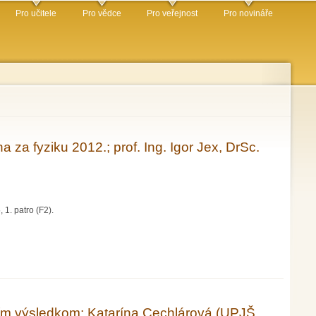
Pro učitele
Pro vědce
Pro veřejnost
Pro novináře
za fyziku 2012.; prof. Ing. Igor Jex, DrSc.
 1. patro (F2).
ex, DrSc. (FJFI ČVUT Praha)
ším výsledkom; Katarína Cechlárová (UPJŠ