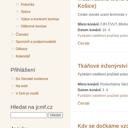
Pobočky
Košice)
Sekce
Ceske vysoke uceni technicke v 
Výbor a kontrolní komise
Místo konání:
FJFI ČVUT, Břeho
Odborné komise
Datum konání:
10. 4.
Členství
Fyzikální oddělení pražské pob
Sponzoři a podporovatelé
Číst dál
Matematická teória ekon
Odkazy
Kalendář
Tkáňové inženýrství
Přihlášení
Fyzikální oddělení pražské pob
Do členské evidence
Místo konání:
Posluchárna Václa
Na web
Datum konání:
3. 4.
V čem je rozdíl
Fyzikální oddělení pražské pob
Číst dál
Tkáňové inženýrství;doc
Hledat na jcmf.cz
Hledat
Kdy se dočkáme vzor