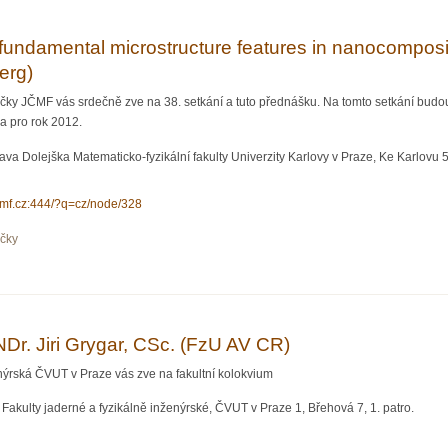
– fundamental microstructure features in nanocomposi
erg)
očky JČMF vás srdečně zve na 38. setkání a tuto přednášku. Na tomto setkání bud
 pro rok 2012.
va Dolejška Matematicko-fyzikální fakulty Univerzity Karlovy v Praze, Ke Karlovu 5,
jcmf.cz:444/?q=cz/node/328
očky
ndamental microstructure features in nanocomposites; Prof. Dr. David Rafaja (TU Be
Dr. Jiri Grygar, CSc. (FzU AV CR)
enýrská ČVUT v Praze vás zve na fakultní kolokvium
Fakulty jaderné a fyzikálně inženýrské, ČVUT v Praze 1, Břehová 7, 1. patro.