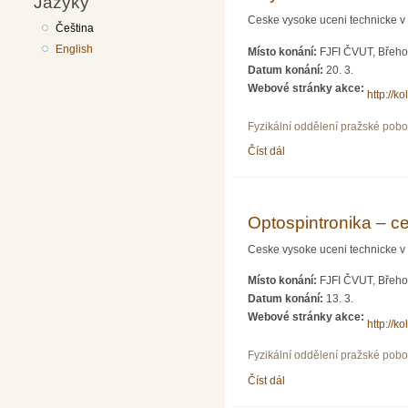
Jazyky
Ceske vysoke uceni technicke v 
Čeština
English
Místo konání:
FJFI ČVUT, Břeho
Datum konání:
20. 3.
Webové stránky akce:
http://ko
Fyzikální oddělení pražské pob
Číst dál
Kdy se dočkáme vzorků z
Optospintronika – c
Ceske vysoke uceni technicke v 
Místo konání:
FJFI ČVUT, Břeho
Datum konání:
13. 3.
Webové stránky akce:
http://ko
Fyzikální oddělení pražské pob
Číst dál
Optospintronika – cesta