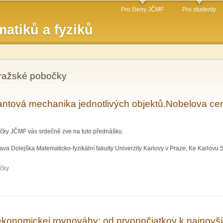
Přejít k
Pro členy JČMF
Pro studenty
hlavnímu
atiků a fyziků
obsahu
pražské pobočky
ntová mechanika jednotlivých objektů.Nobelova cena 
očky JČMF vás srdečně zve na tuto přednášku.
va Dolejška Matematicko-fyzikální fakulty Univerzity Karlovy v Praze, Ke Karlovu 5,
očky
á mechanika jednotlivých objektů.Nobelova cena za fyziku 2012.; prof. Ing. Igor J
ekonomickej rovnováhy: od prvopočiatkov k najnov