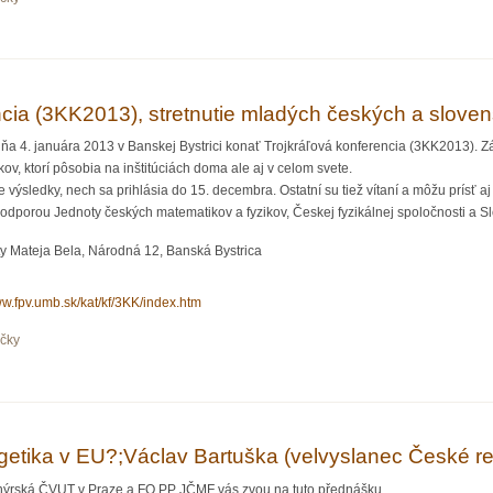
ektroskopie,prof. RNDr. Ivan Pelant, DrSc. (FzÚ AV ČR, Praha )
ncia (3KK2013), stretnutie mladých českých a sloven
ňa 4. januára 2013 v Banskej Bystrici konať Trojkráľová konferencia (3KK2013). 
ov, ktorí pôsobia na inštitúciách doma ale aj v celom svete.
oje výsledky, nech sa prihlásia do 15. decembra. Ostatní su tiež vítaní a môžu prísť aj
odporou Jednoty českých matematikov a fyzikov, Českej fyzikálnej spoločnosti a Slo
ty Mateja Bela, Národná 12, Banská Bystrica
ww.fpv.umb.sk/kat/kf/3KK/index.htm
očky
(3KK2013), stretnutie mladých českých a slovenských fyzikov
rgetika v EU?;Václav Bartuška (velvyslanec České re
ženýrská ČVUT v Praze a FO PP JČMF vás zvou na tuto přednášku.