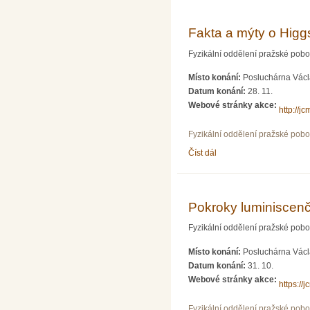
Fakta a mýty o Higgs
Fyzikální oddělení pražské pob
Místo konání:
Posluchárna Václa
Datum konání:
28. 11.
Webové stránky akce:
http://j
Fyzikální oddělení pražské pob
Číst dál
Fakta a mýty o Higgsově 
Pokroky luminiscenč
Fyzikální oddělení pražské pob
Místo konání:
Posluchárna Václa
Datum konání:
31. 10.
Webové stránky akce:
https://
Fyzikální oddělení pražské pob