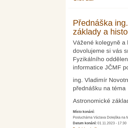
mikrosvětě
Přednáška ing.
základy a hist
Vážené kolegyně a 
dovolujeme si vás s
Fyzikálního oddělen
informatice JČMF p
ing. Vladimír Novot
přednášku na téma
Astronomické základ
Místo konání:
Posluchárna Václava Dolejška na Mat
Datum konání:
01.11.2023 - 17:30