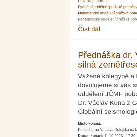
Pražská pobočka
Fyzikální oddělení pražské pobočk
Matematické oddělení pražské pob
Pedagogické oddělení pražské po
Číst dál
Přednáška ing. Vladim
Přednáška dr. 
silná zemětřes
Vážené kolegyně a 
dovolujeme si vás s
oddělení JČMF pobo
Dr. Václav Kuna z 
Globální seismologi
Místo konání:
Posluchárna Václava Dolejška na Mat
Datum konání:
11.10.2023 - 17:30