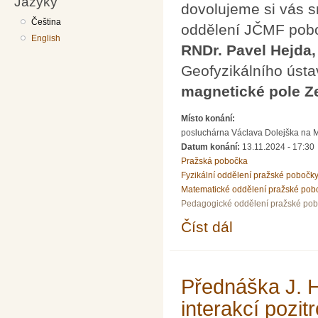
Jazyky
dovolujeme si vás s
Čeština
oddělení JČMF pobo
English
RNDr. Pavel Hejda,
Geofyzikálního úst
magnetické pole 
Místo konání:
posluchárna Václava Dolejška na Mat
Datum konání:
13.11.2024 - 17:30
Pražská pobočka
Fyzikální oddělení pražské pobočk
Matematické oddělení pražské pob
Pedagogické oddělení pražské po
Číst dál
Přednáška P.Hejdy a 
Přednáška J. H
interakcí pozi