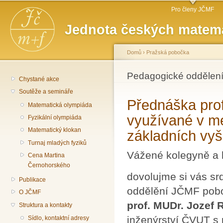
Hlavní menu
Př
Pro členy JČMF
hl
Jednota českých matema
o
Domů
›
Pražská pobočka
Jste zde
Pedagogické oddělení
Chystané akce
Soutěže a semináře
Přednáška prof
Matematická olympiáda
využívané v me
Fyzikální olympiáda
Matematický klokan
základních vy
Turnaj mladých fyziků
Vážené kolegyně a 
Cena Martina
Černohorského
dovolujme si vás sr
Publikace
oddělění JČMF pobo
O JČMF
prof. MUDr. Jozef 
Struktura a kontakty
inženýrství ČVUT s
Sídlo, kontaktní adresy