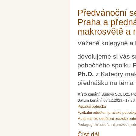
Předvánoční s
Praha a předn
makrosvětě a 
Vážené kolegyně a 
dovolujeme si vás 
pobočného spolku P
Ph.D.
z Katedry mak
přednášku na téma
Místo konání:
Budova SOLID21 Fyzi
Datum konání:
07.12.2023 - 17:30
Pražská pobočka
Fyzikální oddělení pražské pobočk
Matematické oddělení pražské pob
Pedagogické oddělení pražské po
Číst dál
Předvánoční setkání 