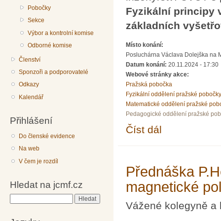
Pobočky
Fyzikální principy
Sekce
základních vyšetř
Výbor a kontrolní komise
Místo konání:
Odborné komise
Posluchárna Václava Dolejška na Mat
Členství
Datum konání:
20.11.2024 - 17:30
Sponzoři a podporovatelé
Webové stránky akce:
Pražská pobočka
Odkazy
Fyzikální oddělení pražské pobočk
Kalendář
Matematické oddělení pražské pob
Pedagogické oddělení pražské po
Přihlášení
Číst dál
Přednáška prof. Rosin
Do členské evidence
metodách oka
Na web
V čem je rozdíl
Přednáška P.He
magnetické po
Hledat na jcmf.cz
Hledat
Vážené kolegyně a 