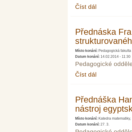
Číst dál
Ústřední kolo 64. roč
Přednáska Fran
strukturovanéh
Místo konání:
Pedagogická fakulta 
Datum konání:
14.02.2014 - 11:30
Pedagogické odděle
Číst dál
Přednáska Františka K
Přednáška Han
nástroj egypts
Místo konání:
Katedra matematiky,
Datum konání:
27. 3.
Pedagogické odděle