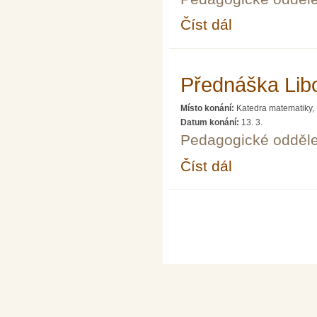
Číst dál
Přednáška Hany Vymaz
Přednáška Libo
Místo konání:
Katedra matematiky,
Datum konání:
13. 3.
Pedagogické odděle
Číst dál
Přednáška Libora Koud
Stránky