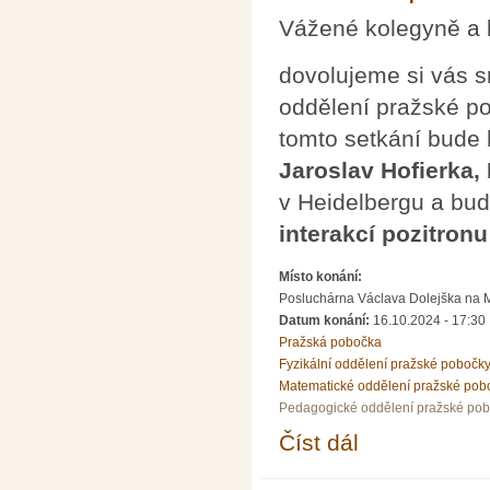
Vážené kolegyně a 
dovolujeme si vás s
oddělení pražské p
tomto setkání bude
Jaroslav Hofierka,
v Heidelbergu a bu
interakcí pozitron
Místo konání:
Posluchárna Václava Dolejška na Mat
Datum konání:
16.10.2024 - 17:30
Pražská pobočka
Fyzikální oddělení pražské pobočk
Matematické oddělení pražské pob
Pedagogické oddělení pražské po
Číst dál
Přednáška J. Hofierky