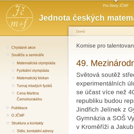
Hlavní menu
Př
Pro členy JČMF
hl
Jednota českých matema
o
Domů
Jste zde
Komise pro talentova
Chystané akce
Soutěže a semináře
49. Mezinárodn
Matematická olympiáda
Fyzikální olympiáda
Světová soutěž stře
Matematický klokan
experimentálních ú
Turnaj mladých fyziků
se účast více než 40
Cena Martina
republiku budou re
Černohorského
Jindřich Jelínek z 
Publikace
O JČMF
Gymnázia a SOŠ Vyš
Struktura a kontakty
v Kroměříži a Jaku
Sídlo, kontaktní adresy