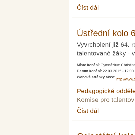
Číst dál
Okresní kolo Fyzikální
Ústřední kolo 
Vyvrcholení již 64.
talentované žáky - v
Místo konání:
Gymnázium Christian
Datum konání:
22.03.2015 - 12:00
Webové stránky akce:
http://www
Pedagogické odděle
Komise pro talento
Číst dál
Ústřední kolo 64. roč