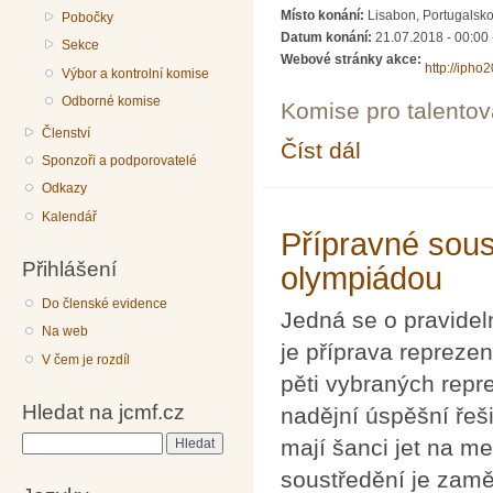
Místo konání:
Lisabon, Portugalsk
Pobočky
Datum konání:
21.07.2018 - 00:00
Sekce
Webové stránky akce:
http://ipho2
Výbor a kontrolní komise
Odborné komise
Komise pro talento
Členství
Číst dál
49. Mezinárodní fyzik
Sponzoři a podporovatelé
Odkazy
Kalendář
Přípravné sous
Přihlášení
olympiádou
Do členské evidence
Jedná se o pravidel
Na web
je příprava repreze
V čem je rozdíl
pěti vybraných repre
Hledat na jcmf.cz
nadějní úspěšní řeši
mají šanci jet na me
Hledat
soustředění je zamě