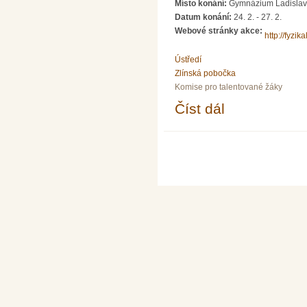
Místo konání:
Gymnázium Ladislav
Datum konání:
24. 2.
-
27. 2.
Webové stránky akce:
http://fyzik
Ústředí
Zlínská pobočka
Komise pro talentované žáky
Číst dál
Celostátní kolo 55. ro