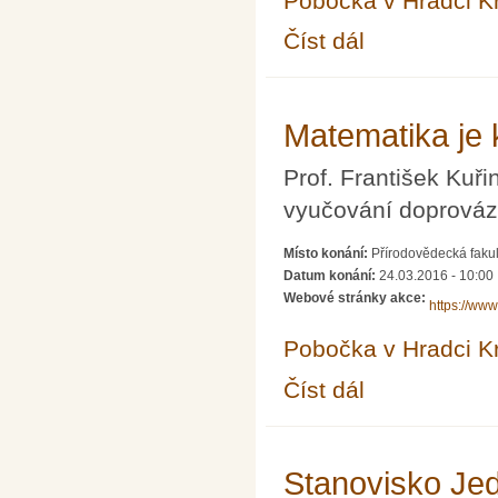
Pobočka v Hradci K
Číst dál
Semináře katedry ma
Matematika je k
Prof. František Kuři
vyučování doprováze
Místo konání:
Přírodovědecká faku
Datum konání:
24.03.2016 - 10:00
Webové stránky akce:
https://ww
Pobočka v Hradci K
Číst dál
Matematika je krásná: c
Stanovisko Jed