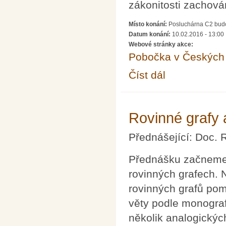
zákonitosti zachová
Místo konání:
Posluchárna C2 budov
Datum konání:
10.02.2016 - 13:00
Webové stránky akce:
Pobočka v Českých 
Číst dál
Když se matematika po
Rovinné grafy 
Přednášející: Doc. 
Přednášku začneme 
rovinných grafech. 
rovinných grafů po
věty podle monogr
několik analogickýc