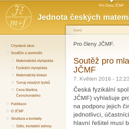
Hlavní menu
Př
Pro členy JČMF
hl
Jednota českých matema
o
Domů
Jste zde
Pro členy JČMF.
Chystané akce
Soutěže a semináře
Soutěž pro mla
Matematická olympiáda
JČMF
Fyzikální olympiáda
Matematický klokan
7. Květen 2016 - 12:
Turnaj mladých fyziků
Česká fyzikální spo
Cena Martina
Černohorského
JČMF) vyhlašuje pr
Publikace
na podporu jejich č
O JČMF
jednotlivci, účastní
Struktura a kontakty
hlavní řešitel musí
Sídlo, kontaktní adresy