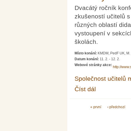
Dvacátý ročník kon
zkušeností učitelů 
různých oblastí did
vystoupení v sekcíc
školách.
Místo konání:
KMDM, PedF UK, M. D
Datum konání:
11. 2.
-
12. 2.
Webové stránky akce:
http://www
Společnost učitelů 
Číst dál
Dva dny s didaktikou
Stránky
« první
‹ předchozí