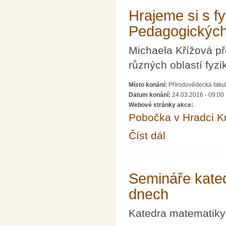
Hrajeme si s f
Pedagogických
Michaela Křížová p
různých oblastí fyz
Místo konání:
Přírodovědecká fakul
Datum konání:
24.03.2016 - 09:00
Webové stránky akce:
Pobočka v Hradci K
Číst dál
Hrajeme si s fyzikou 
Semináře kate
dnech
Katedra matematiky