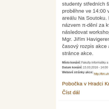
studenty středních 
proběhne ve 14:00 
areálu Na Soutoku. 
názvem π-dění za k
následovat workshop
Mgr. Jiřím Havigere
časový rozpis akce 
stránce akce.
Místo konání:
Fakulty informatiky
Datum konání:
15.03.2016 - 14:00
Webové stránky akce:
http://fim.u
Pobočka v Hradci K
Číst dál
Den π na FIM