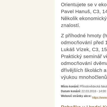
Orientujete se v e
Pavel Hanuš, C3, 1
Několik ekonomickýc
znalostí.
Z příhodné hmoty (h
odmocňování před 1
Lukáš Vízek, C3, 15
Praktický seminář 
odmocňování dvěma 
dřívějších školách 
výukou mnohočlenů,
Místo konání:
Přírodovědecká faku
Datum konání:
22.03.2016 - 14:00
Webové stránky akce:
https://ww