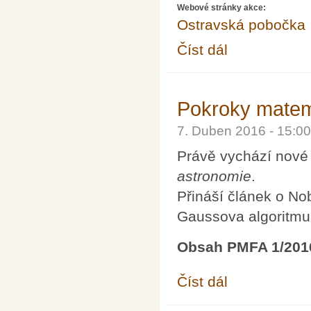
Webové stránky akce:
Ostravská pobočka
Číst dál
Matematicko-fyzikální 
Pokroky matema
7. Duben 2016 - 15:0
Právě vychází nové
astronomie
.
Přináší článek o No
Gaussova algoritmu 
Obsah PMFA 1/201
Číst dál
Pokroky matematiky, f