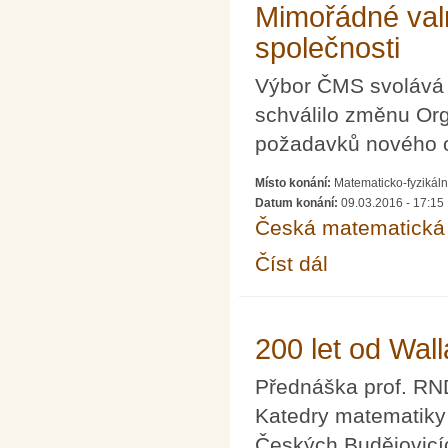
Mimořádné val
společnosti
Výbor ČMS svolává 
schválilo změnu Or
požadavků nového 
Místo konání:
Matematicko-fyzikáln
Datum konání:
09.03.2016 - 17:15
Česká matematická 
Číst dál
Mimořádné valné shr
200 let od Wal
Přednáška prof. RND
Katedry matematiky 
Českých Budějovicí