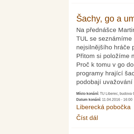
Šachy, go a um
Na přednášce Marti
TUL se seznámíme s 
nejsilnějšího hráče 
Přitom si položíme
Proč k tomu v go do
programy hrající ša
podobají uvažování 
Místo konání:
TU Liberec, budova 
Datum konání:
11.04.2016 - 16:00
Liberecká pobočka
Číst dál
Šachy, go a umělá int