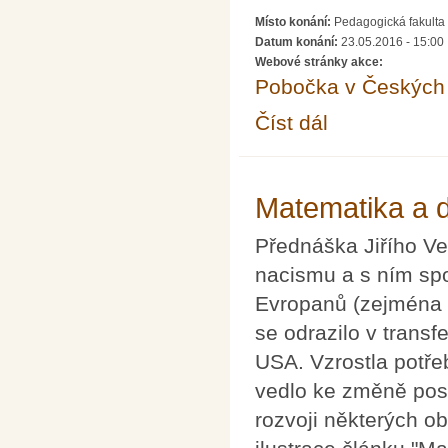
Místo konání:
Pedagogická fakulta 
Datum konání:
23.05.2016 - 15:00
Webové stránky akce:
Pobočka v Českých 
Číst dál
Bezpečnost jaderných
Matematika a d
Přednáška Jiřího Ves
nacismu a s ním sp
Evropanů (zejména d
se odrazilo v trans
USA. Vzrostla potře
vedlo ke změně pos
rozvoji některých o