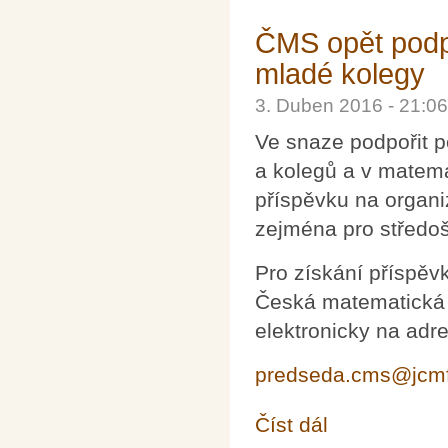
ČMS opět podpo
mladé kolegy
3. Duben 2016 - 21:
Ve snaze podpořit p
a kolegů a v matem
příspěvku na organi
zejména pro středoš
Pro získání příspěv
Česká matematická 
elektronicky na adr
predseda.cms@jcmf
Číst dál
ČMS opět podpoří orga