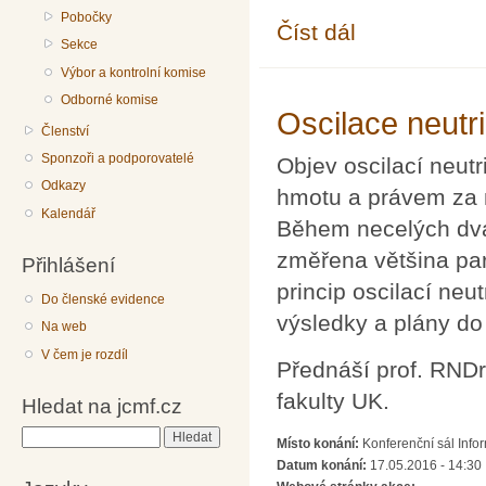
Pobočky
Číst dál
Soutěž pro mladé člen
Sekce
Výbor a kontrolní komise
Odborné komise
Oscilace neutr
Členství
Sponzoři a podporovatelé
Objev oscilací neutr
Odkazy
hmotu a právem za n
Kalendář
Během necelých dvac
změřena většina par
Přihlášení
princip oscilací neu
Do členské evidence
výsledky a plány d
Na web
V čem je rozdíl
Přednáší prof. RNDr.
fakulty UK.
Hledat na jcmf.cz
Hledat
Místo konání:
Konferenční sál Info
Datum konání:
17.05.2016 - 14:30