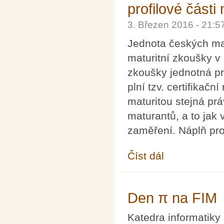
profilové část
3. Březen 2016 - 21:
Jednota českých mat
maturitní zkoušky v
zkoušky jednotná pr
plní tzv. certifikačn
maturitou stejná pr
maturantů, a to jak 
zaměření. Náplň prof
Číst dál
Stanovisko Jednoty če
Den π na FIM
Katedra informatiky