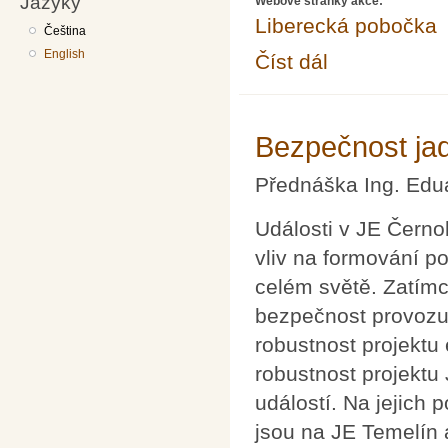
Jazyky
Webové stránky akce:
Liberecká pobočka
Čeština
English
Číst dál
Oscilace neutrin, pře
Bezpečnost jad
Přednáška Ing. Edu
Události v JE Čern
vliv na formování p
celém světě. Zatímc
bezpečnost provozu,
robustnost projektu
robustnost projektu
událostí. Na jejich 
jsou na JE Temelín 