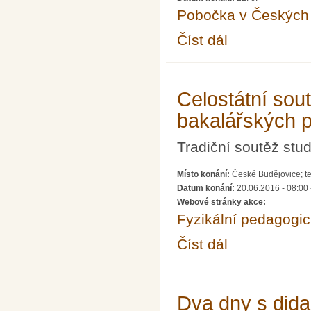
Pobočka v Českých 
Číst dál
Fyzika na Lannovce
Celostátní sou
bakalářských pr
Tradiční soutěž stud
Místo konání:
České Budějovice; t
Datum konání:
20.06.2016 - 08:00
Webové stránky akce:
Fyzikální pedagogic
Číst dál
Celostátní soutěž dipl
Dva dny s dida