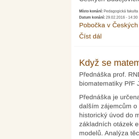
Místo konání:
Pedagogická fakulta
Datum konání:
29.02.2016 - 14:30
Pobočka v Českých 
Číst dál
200 let od Wallaceovy
Když se matema
Přednáška prof. RND
biomatematiky PřF J
Přednáška je určena
dalším zájemcům o 
historický úvod do 
základních otázek 
modelů. Analýza tě