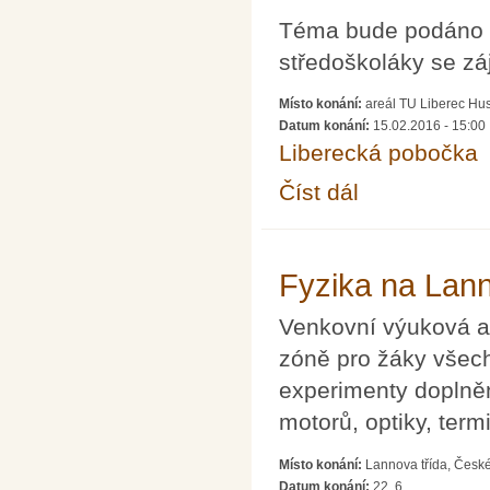
Téma bude podáno p
středoškoláky se z
Místo konání:
areál TU Liberec Hu
Datum konání:
15.02.2016 - 15:00
Liberecká pobočka
Číst dál
Rovinné grafy a jejic
Fyzika na Lan
Venkovní výuková a
zóně pro žáky všech
experimenty doplně
motorů, optiky, term
Místo konání:
Lannova třída, Česk
Datum konání:
22. 6.