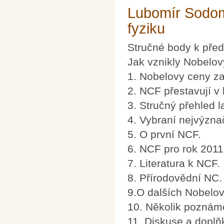
Lubomír Sodom
fyziku
Stručné body k pře
Jak vznikly Nobelov
1. Nobelovy ceny za
2. NCF přestavují v k
3. Stručný přehled 
4. Vybraní nejvýznač
5. O první NCF.
6. NCF pro rok 2011
7. Literatura k NCF.
8. Přírodovědní NC.
9.O dalších Nobelo
10. Několik poznám
11. Diskuse a doplň