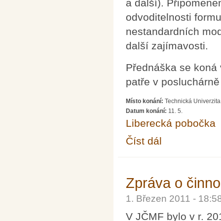
a další). Připomenem
odvoditelnosti formu
nestandardních mode
další zajímavosti.
Přednáška se koná v
patře v posluchárně
Místo konání:
Technická Univerzita
Datum konání:
11. 5.
Liberecká pobočka
Číst dál
O neúplnosti teorií
Zpráva o činno
1. Březen 2011 - 18:
V JČMF bylo v r. 2