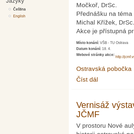
Jazyky
Močkoř, DrSc.
Čeština
Přednášku na téma 6
English
Michal Křížek, DrS
Akce je přístupná pr
Místo konání:
VŠB - TU Ostrava
Datum konání:
18. 4.
Webové stránky akce:
http://jcmf.
Ostravská pobočka
Číst dál
Slavnostní shromážděn
Vernisáž výsta
JČMF
V prostoru Nové aul