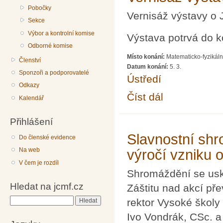
Pobočky
Vernisáž výstavy o
Sekce
Výbor a kontrolní komise
Výstava potrvá do 
Odborné komise
Místo konání:
Matematicko-fyzikáln
Členství
Datum konání:
5. 3.
Sponzoři a podporovatelé
Ústředí
Odkazy
Číst dál
Vernisáž výstavy o J
Kalendář
Přihlášení
Slavnostní shr
Do členské evidence
Na web
výročí vzniku 
V čem je rozdíl
Shromáždění se usk
Hledat na jcmf.cz
Záštitu nad akcí pře
rektor Vysoké školy 
Hledat
Ivo Vondrák, CSc. a 