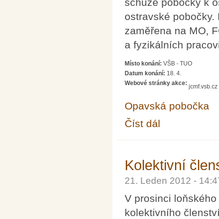
schůze pobočky k os
ostravské pobočky.
zaměřena na MO, F
a fyzikálních praco
Místo konání:
VŠB - TUO
Datum konání:
18. 4.
Webové stránky akce:
jcmf.vsb.cz
Opavská pobočka
Číst dál
Vernisáž výstavy o hi
Kolektivní člen
21. Leden 2012 - 14:
V prosinci loňského 
kolektivního členstv