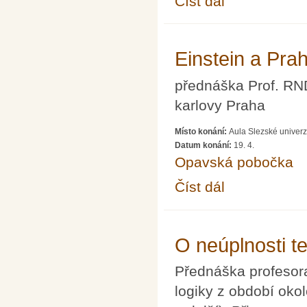
Číst dál
Einstein a Prah
přednáška Prof. RND
karlovy Praha
Místo konání:
Aula Slezské univerz
Datum konání:
19. 4.
Opavská pobočka
Číst dál
Einstein a Praha: "Rel
O neúplnosti te
Přednáška profesor
logiky z období okol