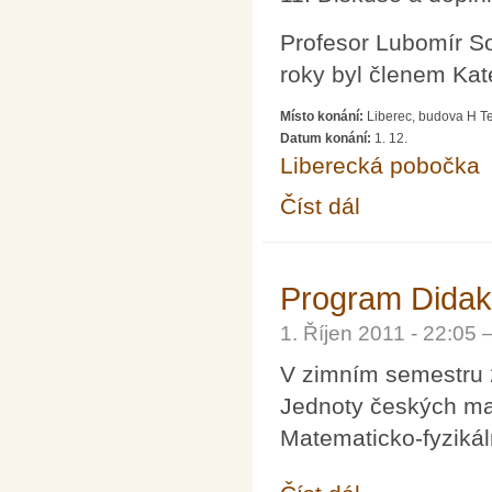
Profesor Lubomír S
roky byl členem Kat
Místo konání:
Liberec, budova H Te
Datum konání:
1. 12.
Liberecká pobočka
Číst dál
Lubomír Sodomka: K 1
Program Didakt
1. Říjen 2011 - 22:05
V zimním semestru 
Jednoty českých mat
Matematicko-fyzikál
Program Didakticko-h