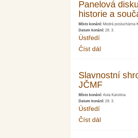
Panelová disku
historie a souč
Místo konání:
Modrá posluchárna K
Datum konání:
28. 3.
Ústředí
Číst dál
Panelová diskuse na t
Slavnostní shr
JČMF
Místo konání:
Aula Karolina
Datum konání:
28. 3.
Ústředí
Číst dál
Slavnostní shromáždě