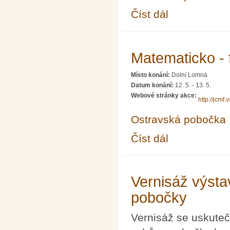
Číst dál
Slavnostní schůze os
Matematicko - f
Místo konání:
Dolní Lomná
Datum konání:
12. 5.
-
13. 5.
Webové stránky akce:
http://jcmf.
Ostravská pobočka
Číst dál
Matematicko - fyzikální
Vernisáž výsta
pobočky
Vernisáž se uskutečn