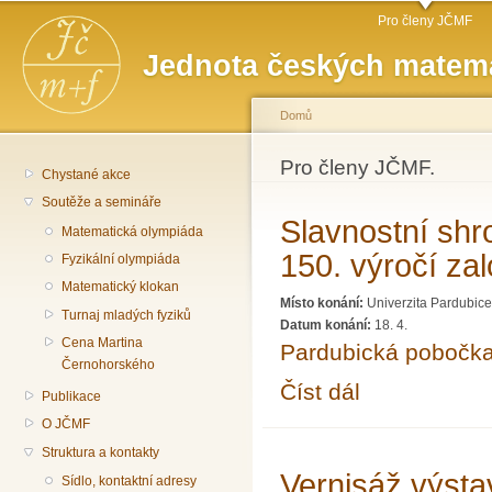
Hlavní menu
Př
Pro členy JČMF
hl
Jednota českých matema
o
Domů
Jste zde
Pro členy JČMF.
Chystané akce
Soutěže a semináře
Slavnostní sh
Matematická olympiáda
150. výročí z
Fyzikální olympiáda
Matematický klokan
Místo konání:
Univerzita Pardubice
Turnaj mladých fyziků
Datum konání:
18. 4.
Cena Martina
Pardubická pobočk
Černohorského
Číst dál
Slavnostní shromáždě
Publikace
O JČMF
Struktura a kontakty
Vernisáž výst
Sídlo, kontaktní adresy