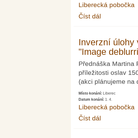
Liberecká pobočka
Číst dál
2011: Cernská odysse
Inverzní úlohy
"Image deblurr
Přednáška Martina 
příležitosti oslav 1
(akci plánujeme na 
Místo konání:
Liberec
Datum konání:
1. 4.
Liberecká pobočka
Číst dál
Inverzní úlohy ve zpr