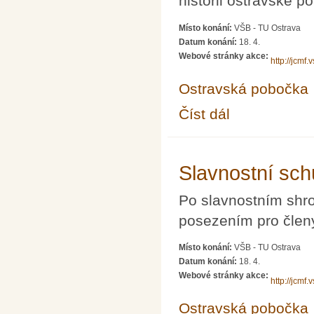
historii ostravské p
Místo konání:
VŠB - TU Ostrava
Datum konání:
18. 4.
Webové stránky akce:
http://jcmf.
Ostravská pobočka
Číst dál
Vernisáž výstavy o hi
Slavnostní sc
Po slavnostním shr
posezením pro členy
Místo konání:
VŠB - TU Ostrava
Datum konání:
18. 4.
Webové stránky akce:
http://jcmf.
Ostravská pobočka