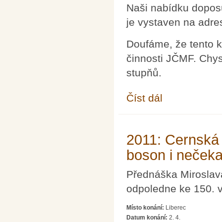
Naši nabídku doposu
je vystaven na adr
Doufáme, že tento k
činnosti JČMF. Chys
stupňů.
Číst dál
Kolektivní členství ško
2011: Cernská
boson i nečeka
Přednáška Miroslav
odpoledne ke 150. 
Místo konání:
Liberec
Datum konání:
2. 4.