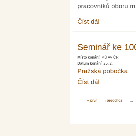
pracovníků oboru ma
Číst dál
Zpráva o činnosti JČ
Seminář ke 100
Místo konání:
MÚ AV ČR
Datum konání:
25. 2.
Pražská pobočka
Číst dál
Seminář ke 100. výroč
Stránky
« první
‹ předchozí
…